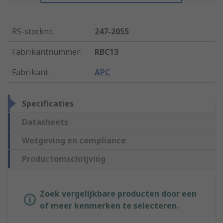
RS-stocknr.
:
247-2055
Fabrikantnummer
:
RBC13
Fabrikant
:
APC
Specificaties
Datasheets
Wetgeving en compliance
Productomschrijving
Zoek vergelijkbare producten door een
of meer kenmerken te selecteren.