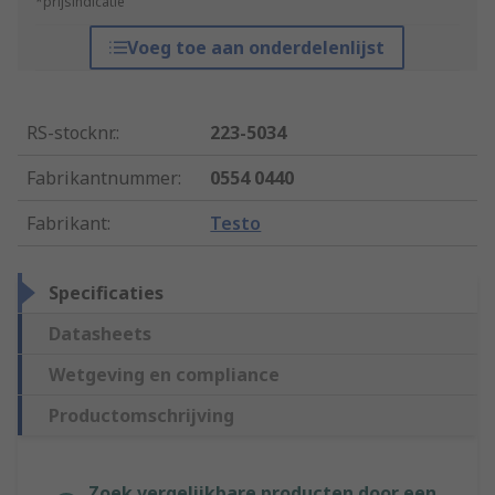
*prijsindicatie
Voeg toe aan onderdelenlijst
RS-stocknr.
:
223-5034
Fabrikantnummer
:
0554 0440
Fabrikant
:
Testo
Specificaties
Datasheets
Wetgeving en compliance
Productomschrijving
Zoek vergelijkbare producten door een