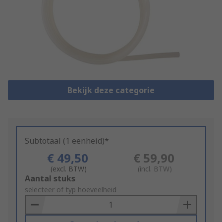
Bekijk deze categorie
Subtotaal (1 eenheid)*
€ 49,50
€ 59,90
(excl. BTW)
(incl. BTW)
Add
Aantal stuks
to
selecteer of typ hoeveelheid
Basket