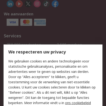
We aanvaarden
Services
750.000 producten
2.500 merken
Bestellen
Inkoopoplossingen
We respecteren uw privacy
Retouren
Technisch advies
We gebruiken cookies en andere technologieën voor
Track & Trace
statistische gebruiksanalyses, personalisatie en om
advertenties weer te geven op websites van derden.
Wettelijk
Door op "Alles accepteren" te klikken, geeft u
toestemming voor de verwerking van niet-essentiële
Cookiebeleid
Email veiligheid
cookies. U kunt uw cookies selecteren door te klikken op
Privacybeleid
Websitevoorwaarden
"Beheer cookies". Als u dit niet wilt, klikt u op "Alles
weigeren". Dit kan de toegang tot bepaalde functies
Algemene
beperken. Meer informatie vindt u in
ons cookiebeleid
verkoopvoorwaarden