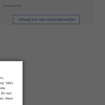
*prijsindicatie
Voeg toe aan onderdelenlijst
es,
op "Alles
iële
dit niet
ken. Meer