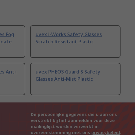
es Fog
uvex i-Works Safety Glasses
onate
Scratch Resistant Plastic
es Anti-
uvex PHEOS Guard S Safety
Glasses Anti-Mist Plastic
De persoonlijke gegevens die u aan ons
verstrekt bij het aanmelden voor deze
mailinglijst worden verwerkt in
overeenstemming met ons
privacybeleid
.