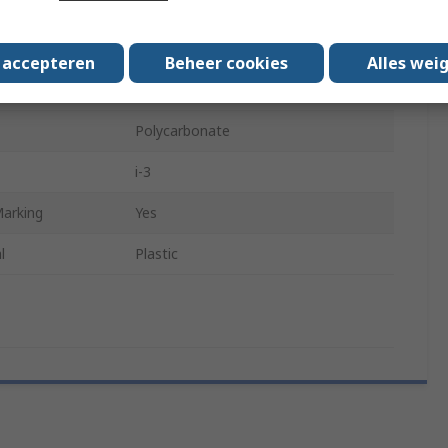
rovals
DIN EN 172, DIN EN 166
ser Safe
No
s accepteren
Beheer cookies
Alles wei
 Marking
Yes
Polycarbonate
i-3
arking
Yes
l
Plastic