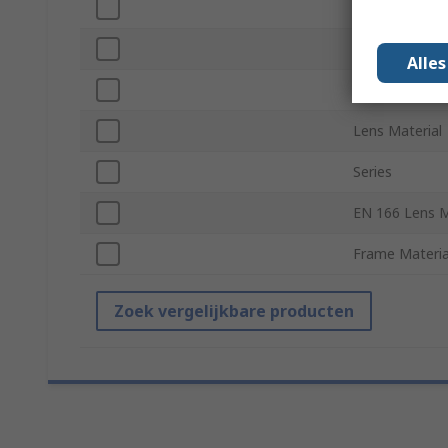
Standards/App
EN 207/208 La
Alle
EN 166 Frame
Lens Material
Series
EN 166 Lens M
Frame Materia
Zoek vergelijkbare producten