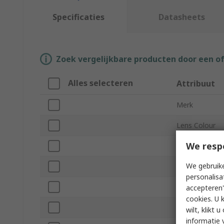
Specificaties
Datasheets
Zoek vergelijkbare producten door een o
Alles selecteren
Attribuut
Merk
Lens Colour
We resp
Product Type
We gebruike
Resistance Fe
personalisa
Bifocal Lens
accepteren"
cookies. U 
Frame Style
wilt, klikt
informatie 