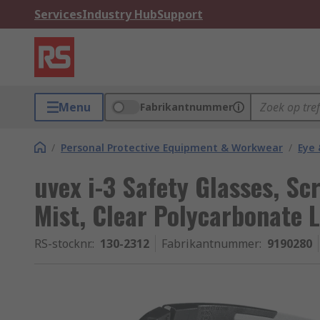
Services
Industry Hub
Support
Menu
Fabrikantnummer
/
Personal Protective Equipment & Workwear
/
Eye 
uvex i-3 Safety Glasses, Sc
Mist, Clear Polycarbonate L
RS-stocknr.
:
130-2312
Fabrikantnummer
:
9190280