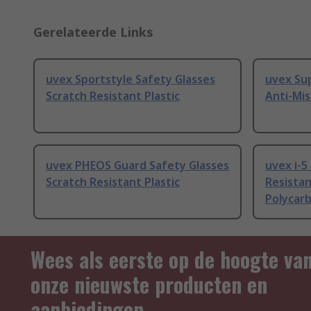
Gerelateerde Links
uvex Sportstyle Safety Glasses
uvex Sup
Scratch Resistant Plastic
Anti-Mis
uvex PHEOS Guard Safety Glasses
uvex i-5
Scratch Resistant Plastic
Resistan
Polycar
Wees als eerste op de hoogte va
onze nieuwste producten en
aanbiedingen