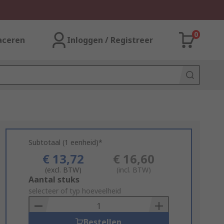
0
aceren
Inloggen / Registreer
Subtotaal (1 eenheid)*
€ 13,72
€ 16,60
(excl. BTW)
(incl. BTW)
Add
Aantal stuks
to
selecteer of typ hoeveelheid
Basket
Bestellen