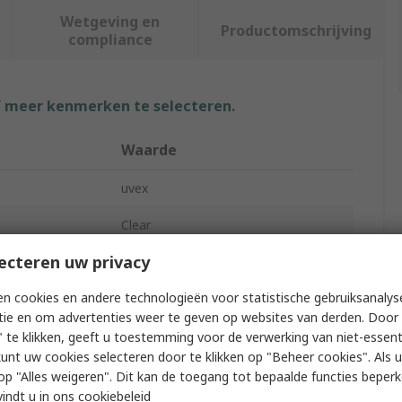
Wetgeving en
Productomschrijving
compliance
f meer kenmerken te selecteren.
Waarde
uvex
Clear
ecteren uw privacy
Safety Glasses
n cookies en andere technologieën voor statistische gebruiksanalys
atures
Scratch Resistant, Anti-Mist
tie en om advertenties weer te geven op websites van derden. Door 
No
 te klikken, geeft u toestemming voor de verwerking van niet-essent
kunt uw cookies selecteren door te klikken op "Beheer cookies". Als u 
Semi-Framed
 u op "Alles weigeren". Dit kan de toegang tot bepaalde functies beper
vindt u in
ons cookiebeleid