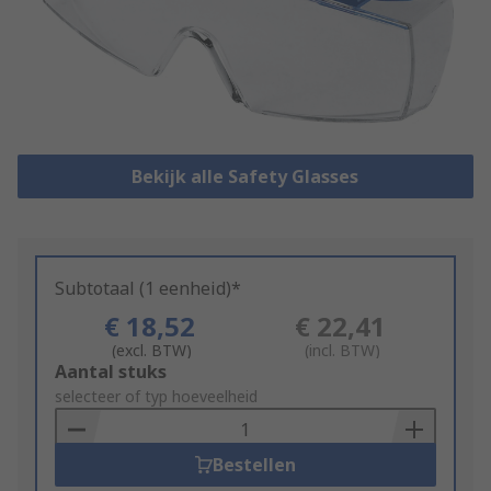
Bekijk alle Safety Glasses
Subtotaal (1 eenheid)*
€ 18,52
€ 22,41
(excl. BTW)
(incl. BTW)
Add
Aantal stuks
to
selecteer of typ hoeveelheid
Basket
Bestellen