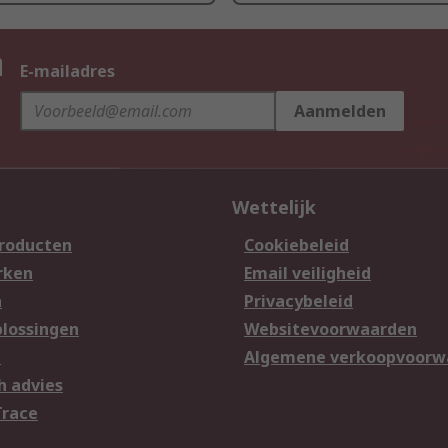
n
E-mailadres
Aanmelden
Wettelijk
producten
Cookiebeleid
rken
Email veiligheid
n
Privacybeleid
lossingen
Websitevoorwaarden
n
Algemene verkoopvoorw
h advies
Trace