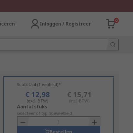
0
aceren
Inloggen / Registreer
Subtotaal (1 eenheid)*
€ 12,98
€ 15,71
(excl. BTW)
(incl. BTW)
Add
Aantal stuks
to
selecteer of typ hoeveelheid
Basket
Bestellen