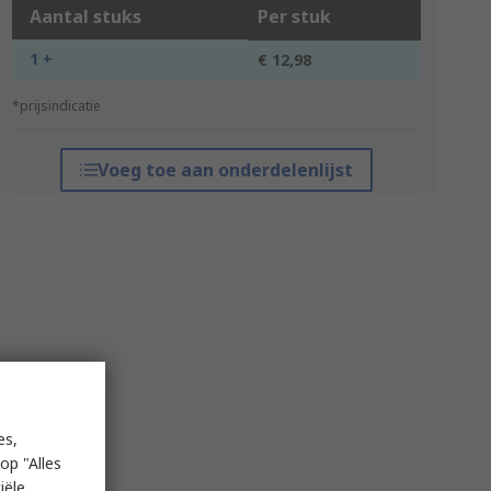
Aantal stuks
Per stuk
1 +
€ 12,98
*prijsindicatie
Voeg toe aan onderdelenlijst
es,
op "Alles
iële