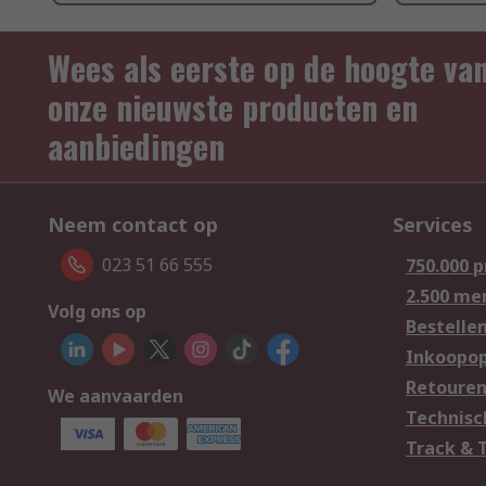
Wees als eerste op de hoogte va
onze nieuwste producten en
aanbiedingen
Neem contact op
Services
023 51 66 555
750.000 
2.500 me
Volg ons op
Bestelle
Inkoopop
Retoure
We aanvaarden
Technisc
Track & 