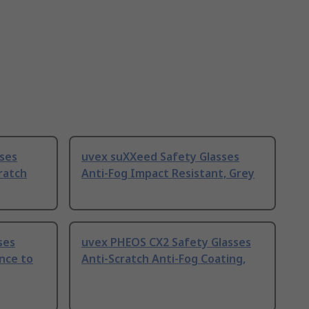
sses
uvex suXXeed Safety Glasses
ratch
Anti-Fog Impact Resistant, Grey
ses
uvex PHEOS CX2 Safety Glasses
nce to
Anti-Scratch Anti-Fog Coating,