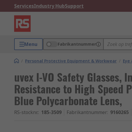
Services
Industry Hub
Support
Menu
Fabrikantnummer
/
Personal Protective Equipment & Workwear
/
Eye 
uvex I-VO Safety Glasses, I
Resistance to High Speed Pa
Blue Polycarbonate Lens,
RS-stocknr.
:
185-3509
Fabrikantnummer
:
9160265