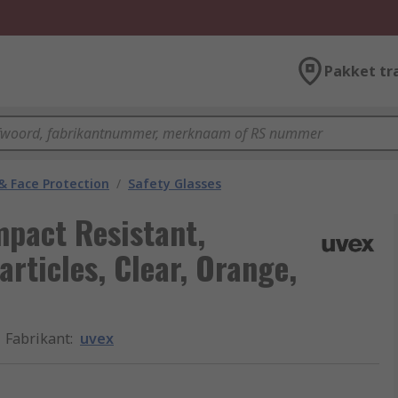
Pakket tr
& Face Protection
/
Safety Glasses
mpact Resistant,
rticles, Clear, Orange,
Fabrikant
:
uvex