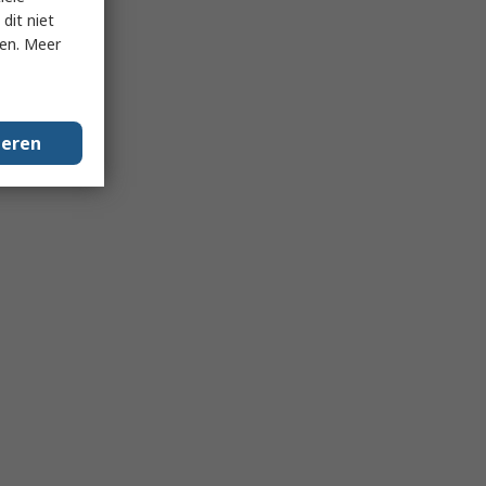
dit niet
ken. Meer
geren