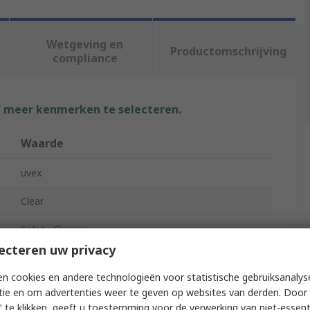
Wetgeving en
Productomschrijving
compliance
f meer kenmerken te selecteren.
Waarde
uvex
Clear
Safety Glasses
ecteren uw privacy
Orange, Blue
n cookies en andere technologieën voor statistische gebruiksanalys
Impact Resistant, Resistance to High Speed Particles
tie en om advertenties weer te geven op websites van derden. Door 
 te klikken, geeft u toestemming voor de verwerking van niet-essent