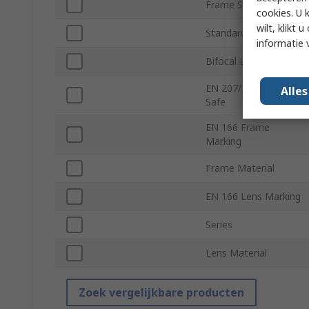
Frame Style
cookies. U 
wilt, klikt
Standards/Approvals
informatie 
Bifocal Lens
EN 207/208 Laser
Alle
Safe
EN 166 Frame
Marking
Frame Material
EN 166 Lens Marking
Series
Lens Material
Zoek vergelijkbare producten