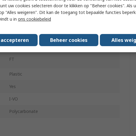
Spectacle
kunt uw cookies selecteren door te klikken op "Beheer cookies". Als u 
 u op "Alles weigeren". Dit kan de toegang tot bepaalde functies beper
DIN EN 166 + DIN EN 170
vindt u in
ons cookiebeleid
No
s accepteren
Beheer cookies
Alles wei
No
FT
Plastic
Yes
I-VO
Polycarbonate