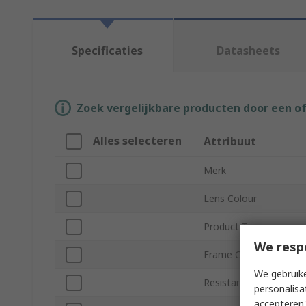
Specificaties
Datasheets
Zoek vergelijkbare producten door een o
Alles selecteren
Attribuut
Merk
Lens Colour
Product Type
We resp
Frame Colour
We gebruike
Resistance Features
personalisa
accepteren"