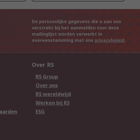
De persoonlijke gegevens die u aan ons
verstrekt bij het aanmelden voor deze
mailinglijst worden verwerkt in
overeenstemming met ons
privacybeleid
.
Over RS
RS Group
Over ons
RS wereldwijd
Werken bij RS
aarden
ESG