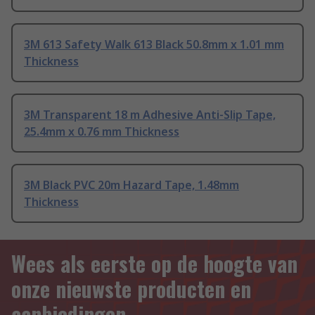
3M 613 Safety Walk 613 Black 50.8mm x 1.01 mm
Thickness
3M Transparent 18 m Adhesive Anti-Slip Tape,
25.4mm x 0.76 mm Thickness
3M Black PVC 20m Hazard Tape, 1.48mm
Thickness
Wees als eerste op de hoogte van
onze nieuwste producten en
aanbiedingen