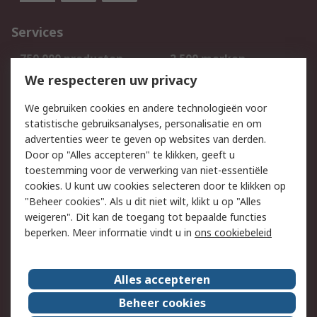
Services
750.000 producten
2.500 merken
Bestellen
Inkoopoplossingen
We respecteren uw privacy
Retouren
Technisch advies
We gebruiken cookies en andere technologieën voor
Track & Trace
statistische gebruiksanalyses, personalisatie en om
advertenties weer te geven op websites van derden.
Wettelijk
Door op "Alles accepteren" te klikken, geeft u
toestemming voor de verwerking van niet-essentiële
Cookiebeleid
Email veiligheid
cookies. U kunt uw cookies selecteren door te klikken op
Privacybeleid
Websitevoorwaarden
"Beheer cookies". Als u dit niet wilt, klikt u op "Alles
weigeren". Dit kan de toegang tot bepaalde functies
Algemene
beperken. Meer informatie vindt u in
ons cookiebeleid
verkoopvoorwaarden
Over RS
Alles accepteren
RS Group
Over ons
Beheer cookies