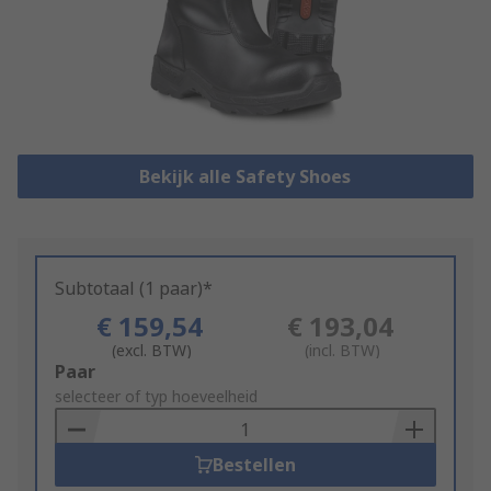
Bekijk alle Safety Shoes
Subtotaal (1 paar)*
€ 159,54
€ 193,04
(excl. BTW)
(incl. BTW)
Add
Paar
to
selecteer of typ hoeveelheid
Basket
Bestellen