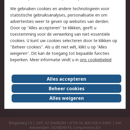
Retouren
Technisch advies
We gebruiken cookies en andere technologieën voor
Track & Trace
statistische gebruiksanalyses, personalisatie en om
advertenties weer te geven op websites van derden.
Wettelijk
Door op "Alles accepteren" te klikken, geeft u
toestemming voor de verwerking van niet-essentiële
Cookiebeleid
Email veiligheid
cookies. U kunt uw cookies selecteren door te klikken op
Privacybeleid
Websitevoorwaarden
"Beheer cookies". Als u dit niet wilt, klikt u op "Alles
weigeren". Dit kan de toegang tot bepaalde functies
Algemene
beperken. Meer informatie vindt u in
ons cookiebeleid
verkoopvoorwaarden
Over RS
Alles accepteren
RS Group
Over ons
Beheer cookies
RS wereldwijd
Werken bij RS
Alles weigeren
ESG
Bingerweg 19 | 2031 AZ HAARLEM | BTW: NL 806 558 519.B01 | KvK
Amsterdam: 33298393
RS Components B.V.