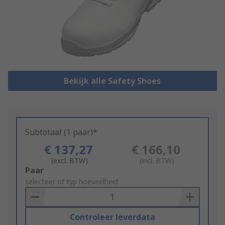
Bekijk alle Safety Shoes
Subtotaal (1 paar)*
€ 137,27
€ 166,10
(excl. BTW)
(incl. BTW)
Add
Paar
to
selecteer of typ hoeveelheid
Basket
Controleer leverdata