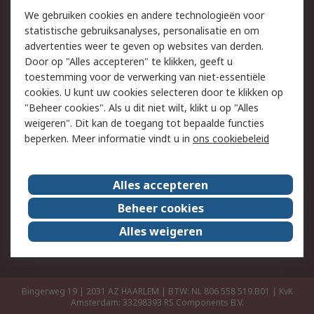
Retouren
Technisch advies
We gebruiken cookies en andere technologieën voor
Track & Trace
statistische gebruiksanalyses, personalisatie en om
advertenties weer te geven op websites van derden.
Wettelijk
Door op "Alles accepteren" te klikken, geeft u
toestemming voor de verwerking van niet-essentiële
Cookiebeleid
Email veiligheid
cookies. U kunt uw cookies selecteren door te klikken op
Privacybeleid
Websitevoorwaarden
"Beheer cookies". Als u dit niet wilt, klikt u op "Alles
weigeren". Dit kan de toegang tot bepaalde functies
Algemene
beperken. Meer informatie vindt u in
ons cookiebeleid
verkoopvoorwaarden
Over RS
Alles accepteren
RS Group
Over ons
Beheer cookies
RS wereldwijd
Werken bij RS
Alles weigeren
ESG
Bingerweg 19 | 2031 AZ HAARLEM | BTW: NL 806 558 519.B01 | KvK
Amsterdam: 33298393
RS Components B.V.