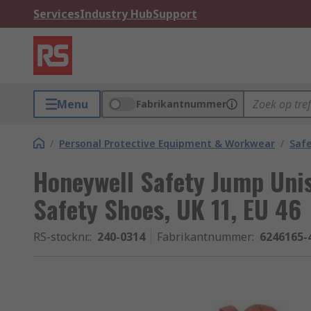
Services
Industry Hub
Support
Menu
Fabrikantnummer
/
Personal Protective Equipment & Workwear
/
Saf
Honeywell Safety Jump Uni
Safety Shoes, UK 11, EU 46
RS-stocknr.
:
240-0314
Fabrikantnummer
:
6246165-