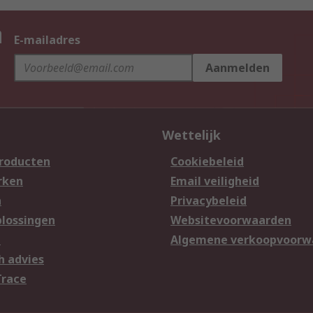
n
E-mailadres
Aanmelden
Wettelijk
producten
Cookiebeleid
rken
Email veiligheid
n
Privacybeleid
lossingen
Websitevoorwaarden
n
Algemene verkoopvoorw
h advies
Trace