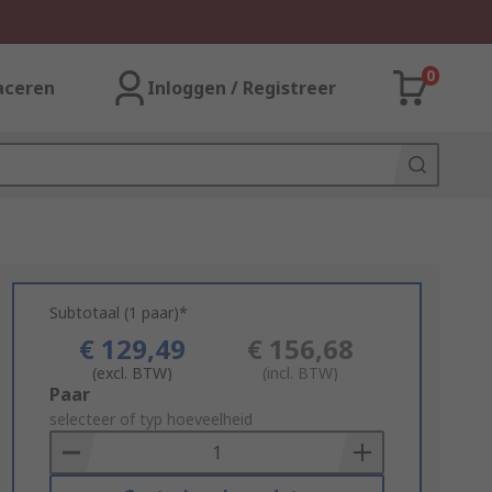
0
aceren
Inloggen / Registreer
Subtotaal (1 paar)*
€ 129,49
€ 156,68
(excl. BTW)
(incl. BTW)
Add
Paar
to
selecteer of typ hoeveelheid
Basket