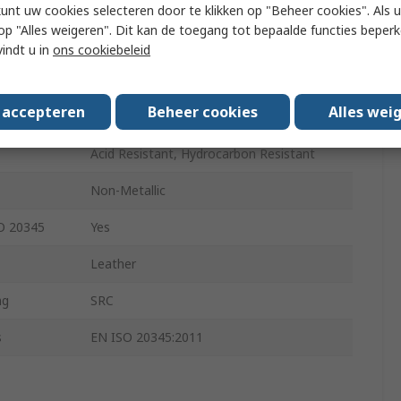
Black
kunt uw cookies selecteren door te klikken op "Beheer cookies". Als u 
 u op "Alles weigeren". Dit kan de toegang tot bepaalde functies beper
Composite
vindt u in
ons cookiebeleid
Lace Up
s accepteren
Beheer cookies
Alles wei
eatures
A
Acid Resistant, Hydrocarbon Resistant
Non-Metallic
SO 20345
Yes
Leather
ng
SRC
s
EN ISO 20345:2011