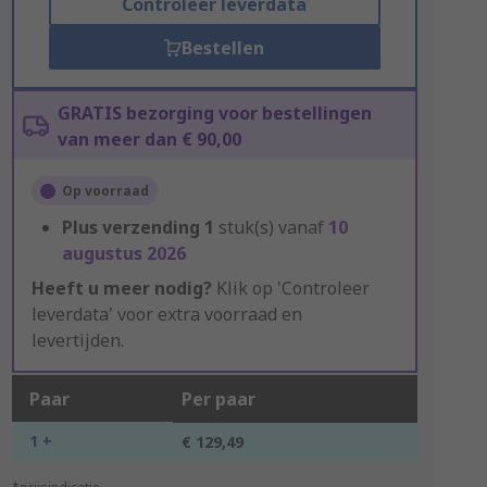
Controleer leverdata
Bestellen
GRATIS bezorging voor bestellingen
van meer dan € 90,00
Op voorraad
Plus verzending
1
stuk(s) vanaf
10
augustus 2026
Heeft u meer nodig?
Klik op 'Controleer
leverdata' voor extra voorraad en
levertijden.
Paar
Per paar
1 +
€ 129,49