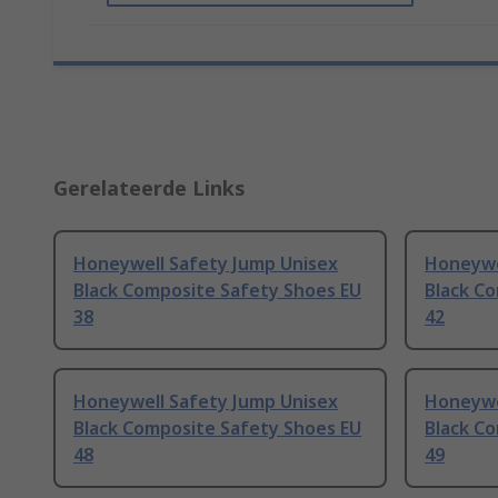
Gerelateerde Links
Honeywell Safety Jump Unisex
Honeywe
Black Composite Safety Shoes EU
Black C
38
42
Honeywell Safety Jump Unisex
Honeywe
Black Composite Safety Shoes EU
Black C
48
49