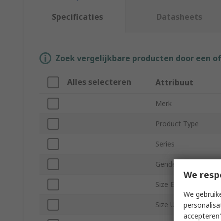
Specificaties
Datasheets
Zoek vergelijkbare producten door een o
Alles selecteren
Attribuut
Merk
Product Type
Series
Gender
We resp
Size EU
We gebruike
Size UK
personalisa
accepteren"