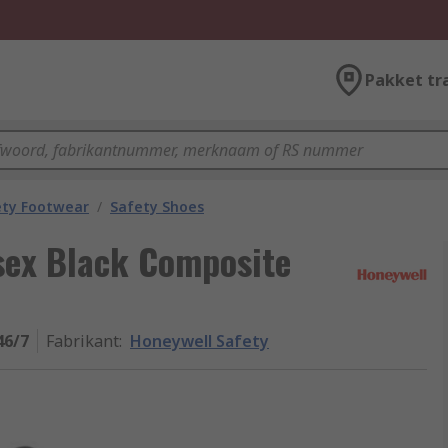
Pakket tr
ety Footwear
/
Safety Shoes
sex Black Composite
46/7
Fabrikant
:
Honeywell Safety