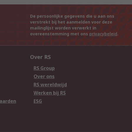
De persoonlijke gegevens die u aan ons
verstrekt bij het aanmelden voor deze
mailinglijst worden verwerkt in
overeenstemming met ons
privacybeleid
.
Over RS
RS Group
Over ons
RS wereldwijd
Werken bij RS
aarden
ESG