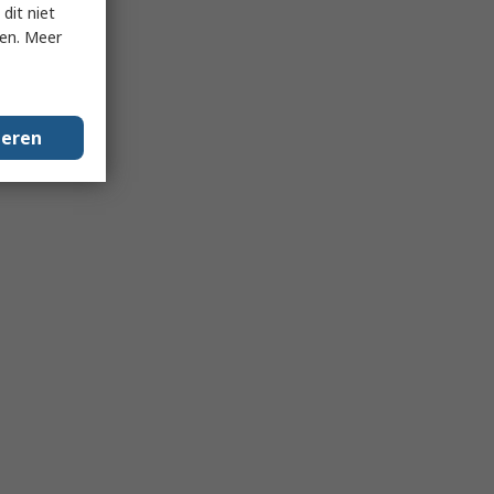
dit niet
ken. Meer
geren