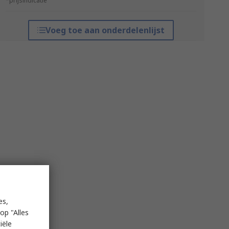
*prijsindicatie
Voeg toe aan onderdelenlijst
es,
op "Alles
iële