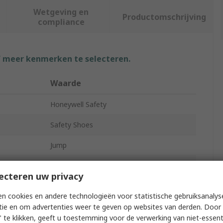
Wetgeving en
Productomschrijving
compliance
f meer kenmerken te selecteren.
Waarde
Honeywell Safety
Safety Shoes
Jump
Unisex
ecteren uw privacy
46
n cookies en andere technologieën voor statistische gebruiksanalys
11
tie en om advertenties weer te geven op websites van derden. Door 
 te klikken, geeft u toestemming voor de verwerking van niet-essent