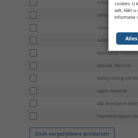
Colour
cookies. U 
wilt, klikt
Safety Toe Type
informatie 
Closure Type
Alle
Additional Safety F
Resistance Features
Midsole Material
Safety Rating EN I
Upper Material
Slip Resistance Rati
Standards/Approval
Zoek vergelijkbare producten