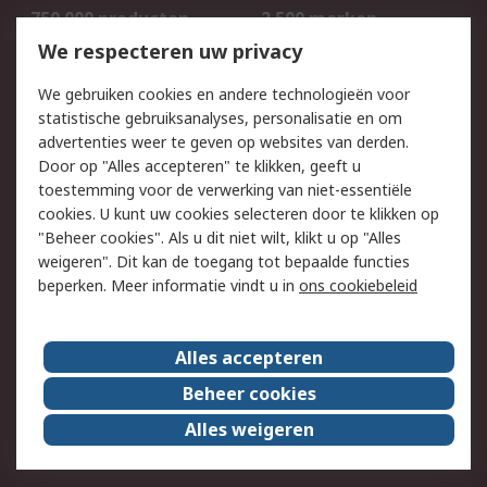
750.000 producten
2.500 merken
Bestellen
Inkoopoplossingen
We respecteren uw privacy
Retouren
Technisch advies
We gebruiken cookies en andere technologieën voor
Track & Trace
statistische gebruiksanalyses, personalisatie en om
advertenties weer te geven op websites van derden.
Wettelijk
Door op "Alles accepteren" te klikken, geeft u
toestemming voor de verwerking van niet-essentiële
Cookiebeleid
Email veiligheid
cookies. U kunt uw cookies selecteren door te klikken op
Privacybeleid
Websitevoorwaarden
"Beheer cookies". Als u dit niet wilt, klikt u op "Alles
weigeren". Dit kan de toegang tot bepaalde functies
Algemene
beperken. Meer informatie vindt u in
ons cookiebeleid
verkoopvoorwaarden
Over RS
Alles accepteren
RS Group
Over ons
Beheer cookies
RS wereldwijd
Werken bij RS
Alles weigeren
ESG