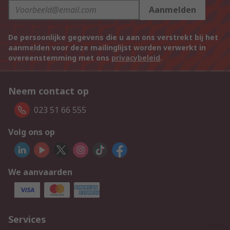
Aanmelden
De persoonlijke gegevens die u aan ons verstrekt bij het
aanmelden voor deze mailinglijst worden verwerkt in
overeenstemming met ons
privacybeleid
.
Neem contact op
023 51 66 555
Volg ons op
We aanvaarden
Services