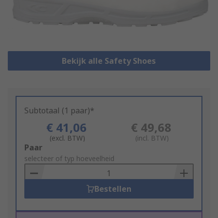
Bekijk alle Safety Shoes
Subtotaal (1 paar)*
€ 41,06
€ 49,68
(excl. BTW)
(incl. BTW)
Add
Paar
to
selecteer of typ hoeveelheid
Basket
Bestellen