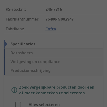
RS-stocknr.
:
246-7816
Fabrikantnummer
:
76400-N00.W47
Fabrikant
:
Cofra
Specificaties
Datasheets
Wetgeving en compliance
Productomschrijving
Zoek vergelijkbare producten door een
of meer kenmerken te selecteren.
Alles selecteren