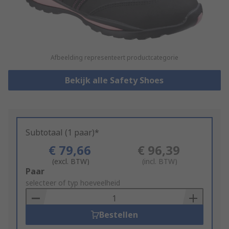
Afbeelding representeert productcategorie
Bekijk alle Safety Shoes
Subtotaal (1 paar)*
€ 79,66
€ 96,39
(excl. BTW)
(incl. BTW)
Add
Paar
to
selecteer of typ hoeveelheid
Basket
Bestellen