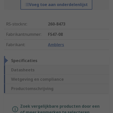
Voeg toe aan onderdelenlijst
RS-stocknr.
:
260-8473
Fabrikantnummer
:
FS47-08
Fabrikant
:
Amblers
Specificaties
Datasheets
Wetgeving en compliance
Productomschrijving
Zoek vergelijkbare producten door een
of meer kenmerken te selecteren.