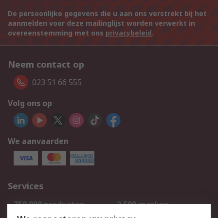
De persoonlijke gegevens die u aan ons verstrekt bij het
aanmelden voor deze mailinglijst worden verwerkt in
overeenstemming met ons
privacybeleid
.
Neem contact op
023 51 66 555
Volg ons op
We aanvaarden
Services
750.000 producten
2.500 merken