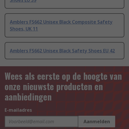
Shoes EU 39
Amblers FS662 Unisex Black Composite Safety
Shoes, UK 11
Amblers FS662 Unisex Black Safety Shoes EU 42
Wees als eerste op de hoogte van
onze nieuwste producten en
aanbiedingen
E-mailadres
Aanmelden