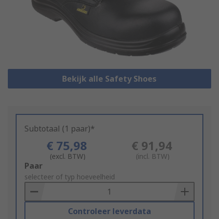
Bekijk alle Safety Shoes
Subtotaal (1 paar)*
€ 75,98
€ 91,94
(excl. BTW)
(incl. BTW)
Add
Paar
to
selecteer of typ hoeveelheid
Basket
Controleer leverdata