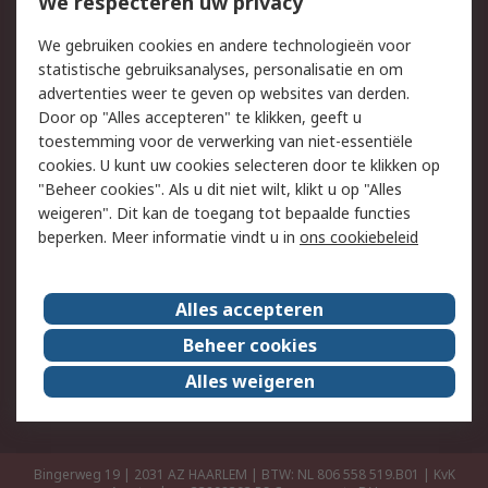
Bestellen
Inkoopoplossingen
We respecteren uw privacy
Retouren
Technisch advies
We gebruiken cookies en andere technologieën voor
Track & Trace
statistische gebruiksanalyses, personalisatie en om
advertenties weer te geven op websites van derden.
Wettelijk
Door op "Alles accepteren" te klikken, geeft u
toestemming voor de verwerking van niet-essentiële
Cookiebeleid
Email veiligheid
cookies. U kunt uw cookies selecteren door te klikken op
Privacybeleid
Websitevoorwaarden
"Beheer cookies". Als u dit niet wilt, klikt u op "Alles
weigeren". Dit kan de toegang tot bepaalde functies
Algemene
beperken. Meer informatie vindt u in
ons cookiebeleid
verkoopvoorwaarden
Over RS
Alles accepteren
RS Group
Over ons
Beheer cookies
RS wereldwijd
Werken bij RS
Alles weigeren
ESG
Bingerweg 19 | 2031 AZ HAARLEM | BTW: NL 806 558 519.B01 | KvK