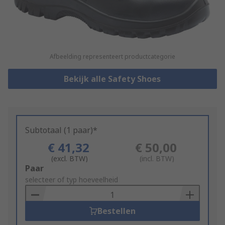
Afbeelding representeert productcategorie
Bekijk alle Safety Shoes
Subtotaal (1 paar)*
€ 41,32
€ 50,00
(excl. BTW)
(incl. BTW)
Add
Paar
to
selecteer of typ hoeveelheid
Basket
Bestellen