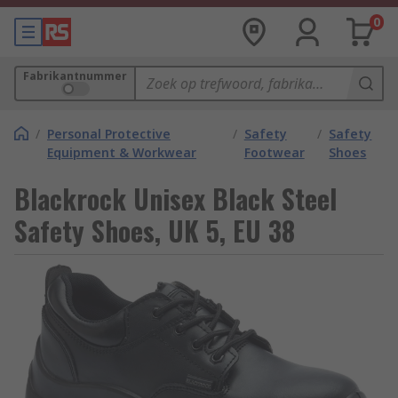
0
Fabrikantnummer
/
Personal Protective
/
Safety
/
Safety
Equipment & Workwear
Footwear
Shoes
Blackrock Unisex Black Steel
Safety Shoes, UK 5, EU 38