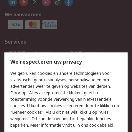
We aanvaarden
Services
750.000 producten
2.500 merken
Bestellen
Inkoopoplossingen
We respecteren uw privacy
Retouren
Technisch advies
We gebruiken cookies en andere technologieën voor
Track & Trace
statistische gebruiksanalyses, personalisatie en om
advertenties weer te geven op websites van derden.
Wettelijk
Door op "Alles accepteren" te klikken, geeft u
toestemming voor de verwerking van niet-essentiële
Cookiebeleid
Email veiligheid
cookies. U kunt uw cookies selecteren door te klikken op
Privacybeleid
Websitevoorwaarden
"Beheer cookies". Als u dit niet wilt, klikt u op "Alles
weigeren". Dit kan de toegang tot bepaalde functies
Algemene
beperken. Meer informatie vindt u in
ons cookiebeleid
verkoopvoorwaarden