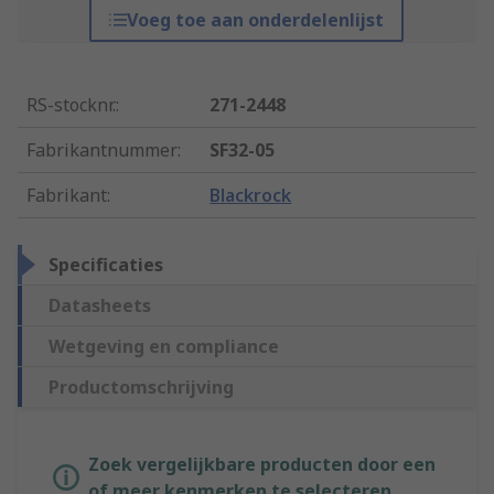
Voeg toe aan onderdelenlijst
RS-stocknr.
:
271-2448
Fabrikantnummer
:
SF32-05
Fabrikant
:
Blackrock
Specificaties
Datasheets
Wetgeving en compliance
Productomschrijving
Zoek vergelijkbare producten door een
of meer kenmerken te selecteren.