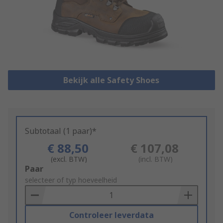
Bekijk alle Safety Shoes
Subtotaal (1 paar)*
€ 88,50
€ 107,08
(excl. BTW)
(incl. BTW)
Add
Paar
to
selecteer of typ hoeveelheid
Basket
Controleer leverdata