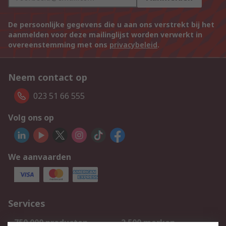
De persoonlijke gegevens die u aan ons verstrekt bij het
aanmelden voor deze mailinglijst worden verwerkt in
overeenstemming met ons
privacybeleid
.
Neem contact op
023 51 66 555
Volg ons op
We aanvaarden
Services
750.000 producten
2.500 merken