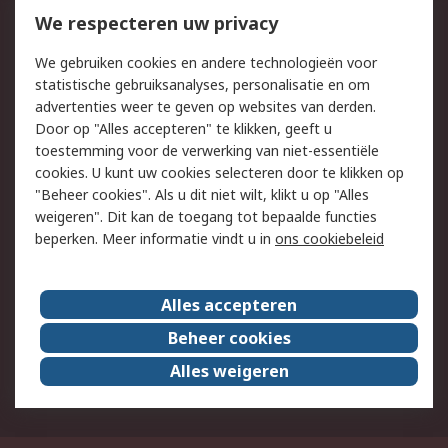
Bestellen
Inkoopoplossingen
We respecteren uw privacy
Retouren
Technisch advies
We gebruiken cookies en andere technologieën voor
Track & Trace
statistische gebruiksanalyses, personalisatie en om
advertenties weer te geven op websites van derden.
Wettelijk
Door op "Alles accepteren" te klikken, geeft u
toestemming voor de verwerking van niet-essentiële
Cookiebeleid
Email veiligheid
cookies. U kunt uw cookies selecteren door te klikken op
Privacybeleid
Websitevoorwaarden
"Beheer cookies". Als u dit niet wilt, klikt u op "Alles
weigeren". Dit kan de toegang tot bepaalde functies
Algemene
beperken. Meer informatie vindt u in
ons cookiebeleid
verkoopvoorwaarden
Over RS
Alles accepteren
RS Group
Over ons
Beheer cookies
RS wereldwijd
Werken bij RS
Alles weigeren
ESG