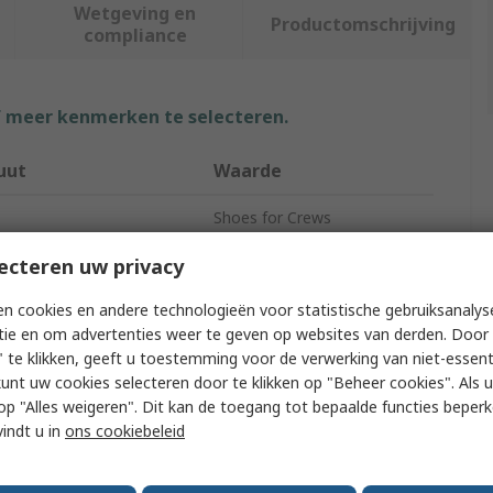
Wetgeving en
Productomschrijving
compliance
f meer kenmerken te selecteren.
uut
Waarde
Shoes for Crews
2017B
ecteren uw privacy
 Type
Safety Shoes
n cookies en andere technologieën voor statistische gebruiksanalys
tie en om advertenties weer te geven op websites van derden. Door 
Unisex
 te klikken, geeft u toestemming voor de verwerking van niet-essent
kunt uw cookies selecteren door te klikken op "Beheer cookies". Als u 
43
 u op "Alles weigeren". Dit kan de toegang tot bepaalde functies beper
vindt u in
ons cookiebeleid
9
Blue, White