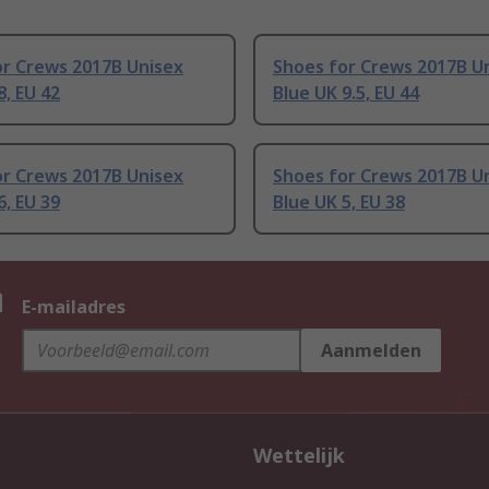
or Crews 2017B Unisex
Shoes for Crews 2017B U
8, EU 42
Blue UK 9.5, EU 44
or Crews 2017B Unisex
Shoes for Crews 2017B U
6, EU 39
Blue UK 5, EU 38
n
E-mailadres
Aanmelden
Wettelijk