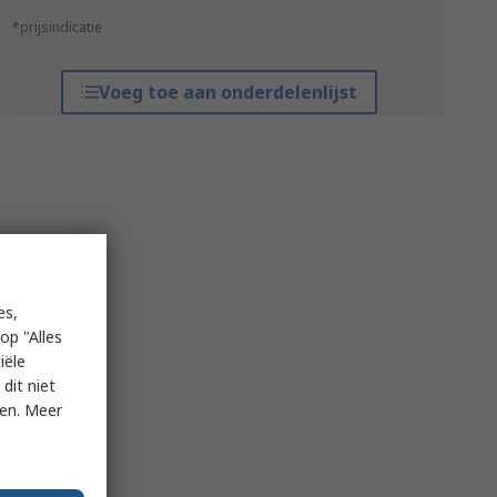
*prijsindicatie
Voeg toe aan onderdelenlijst
es,
op "Alles
iële
dit niet
ken. Meer