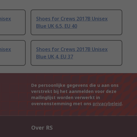
nisex
Shoes for Crews 2017B Unisex
Blue UK 6.5, EU 40
nisex
Shoes for Crews 2017B Unisex
Blue UK 4, EU 37
De persoonlijke gegevens die u aan ons
verstrekt bij het aanmelden voor deze
mailinglijst worden verwerkt in
overeenstemming met ons
privacybeleid
.
Over RS