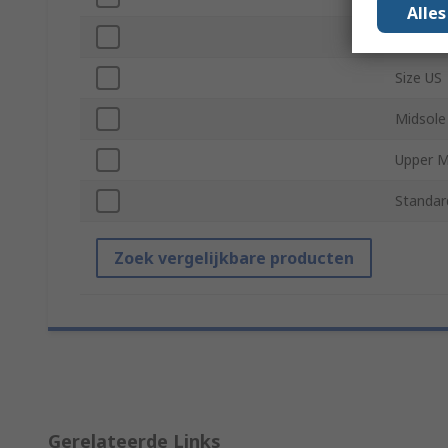
Alle
Safety 
Size US
Midsole
Upper M
Standar
Zoek vergelijkbare producten
Gerelateerde Links