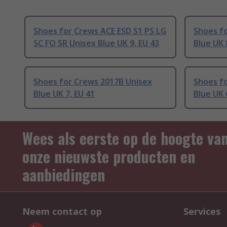
Shoes for Crews ACE ESD S1 PS LG
Shoes f
SC FO SR Unisex Blue UK 9, EU 43
Blue UK 
Shoes for Crews 2017B Unisex
Shoes f
Blue UK 7, EU 41
Blue UK 
Wees als eerste op de hoogte va
onze nieuwste producten en
aanbiedingen
Neem contact op
Services