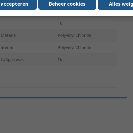
s accepteren
Beheer cookies
Alles wei
Toe Type
Steel
10
 Material
Polyvinyl Chloride
aterial
Polyvinyl Chloride
ds/Approvals
No