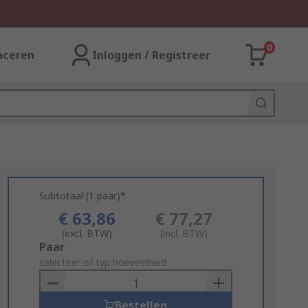
0
aceren
Inloggen / Registreer
Subtotaal (1 paar)*
€ 63,86
€ 77,27
(excl. BTW)
(incl. BTW)
Add
Paar
to
selecteer of typ hoeveelheid
Basket
Bestellen