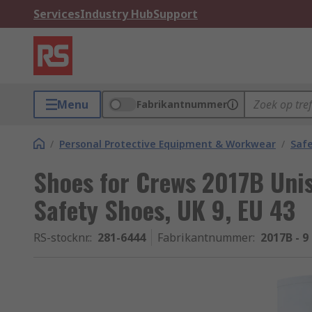
Services
Industry Hub
Support
Menu
Fabrikantnummer
/
Personal Protective Equipment & Workwear
/
Saf
Shoes for Crews 2017B Unis
Safety Shoes, UK 9, EU 43
RS-stocknr.
:
281-6444
Fabrikantnummer
:
2017B - 9