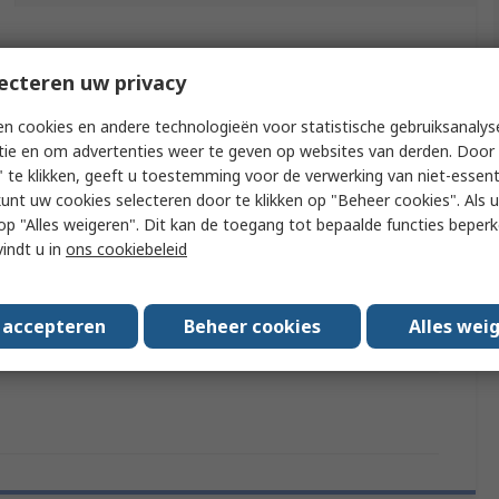
f meer kenmerken te selecteren.
ecteren uw privacy
buut
Waarde
n cookies en andere technologieën voor statistische gebruiksanalys
tie en om advertenties weer te geven op websites van derden. Door 
Shoes for Crews
 te klikken, geeft u toestemming voor de verwerking van niet-essent
kunt uw cookies selecteren door te klikken op "Beheer cookies". Als u 
t Type
Safety Shoes
 u op "Alles weigeren". Dit kan de toegang tot bepaalde functies beper
vindt u in
ons cookiebeleid
38
5
s accepteren
Beheer cookies
Alles wei
rds/Approvals
No