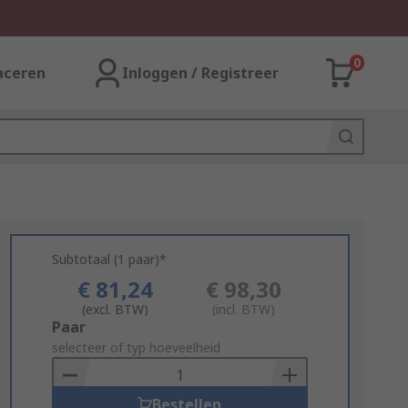
0
aceren
Inloggen / Registreer
Subtotaal (1 paar)*
€ 81,24
€ 98,30
(excl. BTW)
(incl. BTW)
Add
Paar
to
selecteer of typ hoeveelheid
Basket
Bestellen