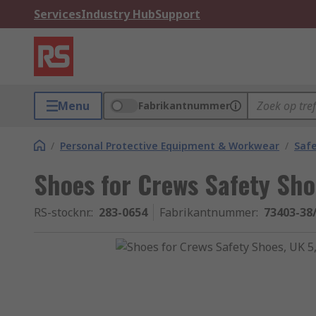
Services
Industry Hub
Support
Menu
Fabrikantnummer
/
Personal Protective Equipment & Workwear
/
Saf
Shoes for Crews Safety Sho
RS-stocknr.
:
283-0654
Fabrikantnummer
:
73403-38