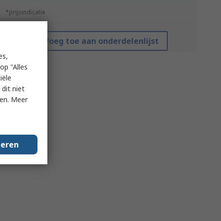
*prijsindicatie
Voeg toe aan onderdelenlijst
es,
op "Alles
iële
dit niet
ken. Meer
geren