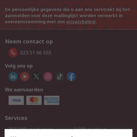
De persoonlijke gegevens die u aan ons verstrekt bij het
aanmelden voor deze mailinglijst worden verwerkt in
overeenstemming met ons
privacybeleid
.
Neem contact op
023 51 66 555
Volg ons op
We aanvaarden
Services
750.000 producten
2.500 merken