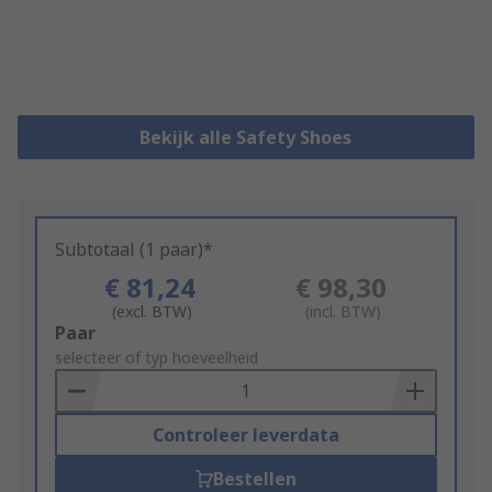
Bekijk alle Safety Shoes
Subtotaal (1 paar)*
€ 81,24
€ 98,30
(excl. BTW)
(incl. BTW)
Add
Paar
to
selecteer of typ hoeveelheid
Basket
Controleer leverdata
Bestellen