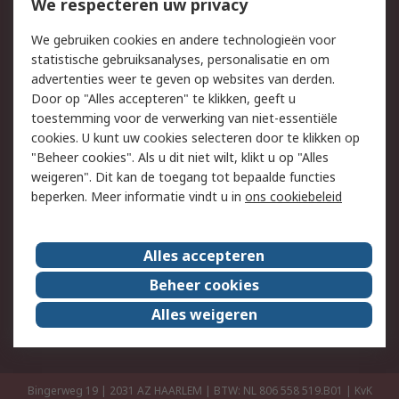
Bestellen
Inkoopoplossingen
We respecteren uw privacy
Retouren
Technisch advies
We gebruiken cookies en andere technologieën voor
Track & Trace
statistische gebruiksanalyses, personalisatie en om
advertenties weer te geven op websites van derden.
Wettelijk
Door op "Alles accepteren" te klikken, geeft u
toestemming voor de verwerking van niet-essentiële
Cookiebeleid
Email veiligheid
cookies. U kunt uw cookies selecteren door te klikken op
Privacybeleid
Websitevoorwaarden
"Beheer cookies". Als u dit niet wilt, klikt u op "Alles
weigeren". Dit kan de toegang tot bepaalde functies
Algemene
beperken. Meer informatie vindt u in
ons cookiebeleid
verkoopvoorwaarden
Over RS
Alles accepteren
RS Group
Over ons
Beheer cookies
RS wereldwijd
Werken bij RS
Alles weigeren
ESG
Bingerweg 19 | 2031 AZ HAARLEM | BTW: NL 806 558 519.B01 | KvK