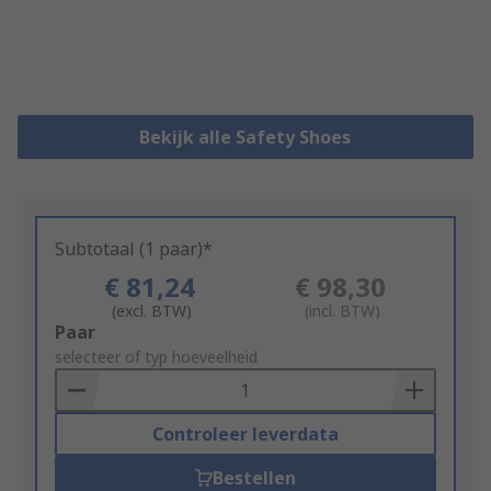
Bekijk alle Safety Shoes
Subtotaal (1 paar)*
€ 81,24
€ 98,30
(excl. BTW)
(incl. BTW)
Add
Paar
to
selecteer of typ hoeveelheid
Basket
Controleer leverdata
Bestellen