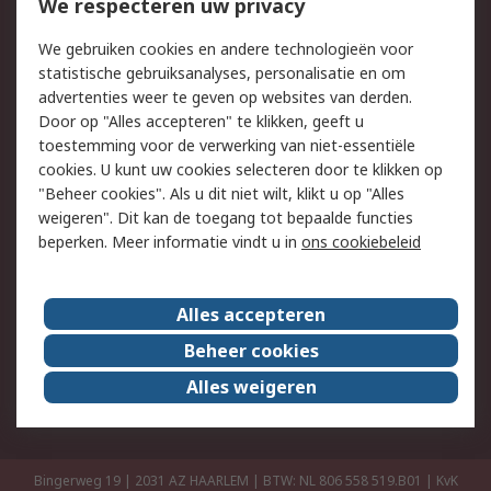
Bestellen
Inkoopoplossingen
We respecteren uw privacy
Retouren
Technisch advies
We gebruiken cookies en andere technologieën voor
Track & Trace
statistische gebruiksanalyses, personalisatie en om
advertenties weer te geven op websites van derden.
Wettelijk
Door op "Alles accepteren" te klikken, geeft u
toestemming voor de verwerking van niet-essentiële
Cookiebeleid
Email veiligheid
cookies. U kunt uw cookies selecteren door te klikken op
Privacybeleid
Websitevoorwaarden
"Beheer cookies". Als u dit niet wilt, klikt u op "Alles
weigeren". Dit kan de toegang tot bepaalde functies
Algemene
beperken. Meer informatie vindt u in
ons cookiebeleid
verkoopvoorwaarden
Over RS
Alles accepteren
RS Group
Over ons
Beheer cookies
RS wereldwijd
Werken bij RS
Alles weigeren
ESG
Bingerweg 19 | 2031 AZ HAARLEM | BTW: NL 806 558 519.B01 | KvK