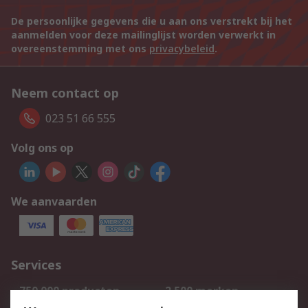
De persoonlijke gegevens die u aan ons verstrekt bij het
aanmelden voor deze mailinglijst worden verwerkt in
overeenstemming met ons
privacybeleid
.
Neem contact op
023 51 66 555
Volg ons op
We aanvaarden
Services
750.000 producten
2.500 merken