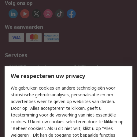
Volg ons op
We aanvaarden
Services
750.000 producten
2.500 merken
Bestellen
Inkoopoplossingen
We respecteren uw privacy
Retouren
Technisch advies
We gebruiken cookies en andere technologieën voor
Track & Trace
statistische gebruiksanalyses, personalisatie en om
advertenties weer te geven op websites van derden.
Wettelijk
Door op "Alles accepteren" te klikken, geeft u
toestemming voor de verwerking van niet-essentiële
Cookiebeleid
Email veiligheid
cookies. U kunt uw cookies selecteren door te klikken op
Privacybeleid
Websitevoorwaarden
"Beheer cookies". Als u dit niet wilt, klikt u op "Alles
weigeren". Dit kan de toegang tot bepaalde functies
Algemene