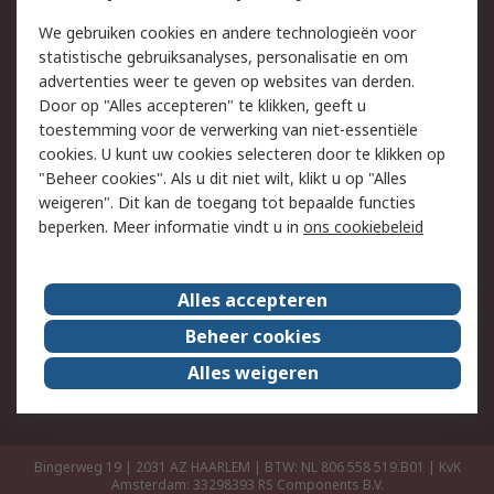
Retouren
Technisch advies
We gebruiken cookies en andere technologieën voor
Track & Trace
statistische gebruiksanalyses, personalisatie en om
advertenties weer te geven op websites van derden.
Wettelijk
Door op "Alles accepteren" te klikken, geeft u
toestemming voor de verwerking van niet-essentiële
Cookiebeleid
Email veiligheid
cookies. U kunt uw cookies selecteren door te klikken op
Privacybeleid
Websitevoorwaarden
"Beheer cookies". Als u dit niet wilt, klikt u op "Alles
weigeren". Dit kan de toegang tot bepaalde functies
Algemene
beperken. Meer informatie vindt u in
ons cookiebeleid
verkoopvoorwaarden
Over RS
Alles accepteren
RS Group
Over ons
Beheer cookies
RS wereldwijd
Werken bij RS
Alles weigeren
ESG
Bingerweg 19 | 2031 AZ HAARLEM | BTW: NL 806 558 519.B01 | KvK
Amsterdam: 33298393
RS Components B.V.