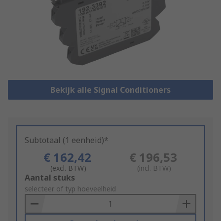
Bekijk alle Signal Conditioners
Subtotaal (1 eenheid)*
€ 162,42
€ 196,53
(excl. BTW)
(incl. BTW)
Add
Aantal stuks
to
selecteer of typ hoeveelheid
Basket