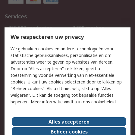
Services
750.000 producten
2.500 merken
Bestellen
Inkoopoplossingen
We respecteren uw privacy
Retouren
Technisch advies
We gebruiken cookies en andere technologieën voor
Track & Trace
statistische gebruiksanalyses, personalisatie en om
advertenties weer te geven op websites van derden.
Wettelijk
Door op "Alles accepteren" te klikken, geeft u
toestemming voor de verwerking van niet-essentiële
Cookiebeleid
Email veiligheid
cookies. U kunt uw cookies selecteren door te klikken op
Privacybeleid
Websitevoorwaarden
"Beheer cookies". Als u dit niet wilt, klikt u op "Alles
weigeren". Dit kan de toegang tot bepaalde functies
Algemene
beperken. Meer informatie vindt u in
ons cookiebeleid
verkoopvoorwaarden
Over RS
Alles accepteren
RS Group
Over ons
Beheer cookies