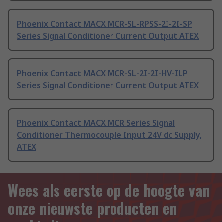
Phoenix Contact MACX MCR-SL-RPSS-2I-2I-SP
Series Signal Conditioner Current Output ATEX
Phoenix Contact MACX MCR-SL-2I-2I-HV-ILP
Series Signal Conditioner Current Output ATEX
Phoenix Contact MACX MCR Series Signal
Conditioner Thermocouple Input 24V dc Supply,
ATEX
Wees als eerste op de hoogte van
onze nieuwste producten en