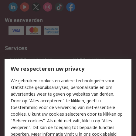
We aanvaarden
Services
750.000 producten
2.500 merken
Bestellen
Inkoopoplossingen
We respecteren uw privacy
Retouren
Technisch advies
We gebruiken cookies en andere technologieën voor
Track & Trace
statistische gebruiksanalyses, personalisatie en om
advertenties weer te geven op websites van derden.
Wettelijk
Door op "Alles accepteren" te klikken, geeft u
toestemming voor de verwerking van niet-essentiële
Cookiebeleid
Email veiligheid
cookies. U kunt uw cookies selecteren door te klikken op
Privacybeleid
Websitevoorwaarden
"Beheer cookies". Als u dit niet wilt, klikt u op "Alles
weigeren". Dit kan de toegang tot bepaalde functies
Algemene
beperken. Meer informatie vindt u in
ons cookiebeleid