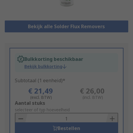
Bekijk alle Solder Flux Removers
Bulkkorting beschikbaar
Bekijk bulkkorting
Subtotaal (1 eenheid)*
€ 21,49
€ 26,00
(excl. BTW)
(incl. BTW)
Add
Aantal stuks
to
selecteer of typ hoeveelheid
Basket
Bestellen