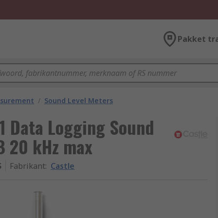
Pakket tr
asurement
/
Sound Level Meters
 1 Data Logging Sound
dB 20 kHz max
S
Fabrikant
:
Castle