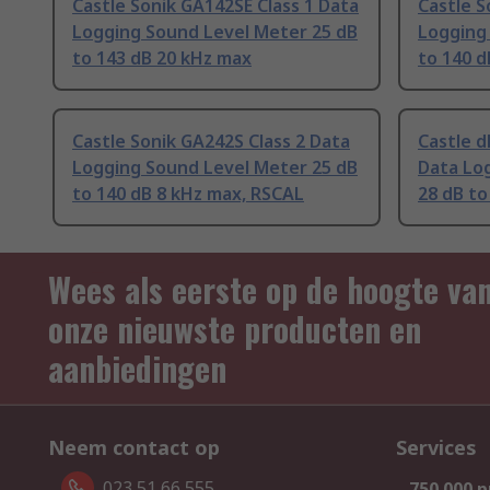
Castle Sonik GA142SE Class 1 Data
Castle S
Logging Sound Level Meter 25 dB
Logging
to 143 dB 20 kHz max
to 140 d
Castle Sonik GA242S Class 2 Data
Castle d
Logging Sound Level Meter 25 dB
Data Lo
to 140 dB 8 kHz max, RSCAL
28 dB to
Wees als eerste op de hoogte va
onze nieuwste producten en
aanbiedingen
Neem contact op
Services
023 51 66 555
750.000 