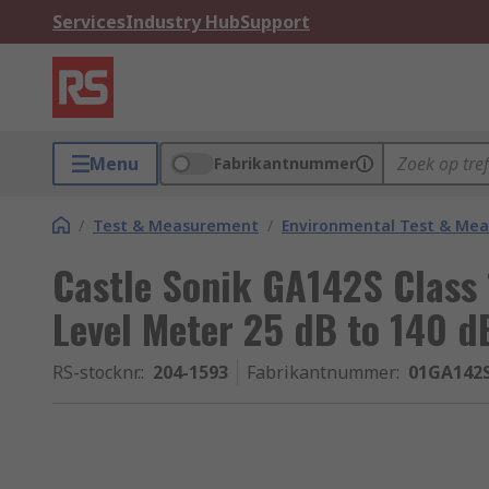
Services
Industry Hub
Support
Menu
Fabrikantnummer
/
Test & Measurement
/
Environmental Test & Me
Castle Sonik GA142S Class
Level Meter 25 dB to 140 
RS-stocknr.
:
204-1593
Fabrikantnummer
:
01GA142