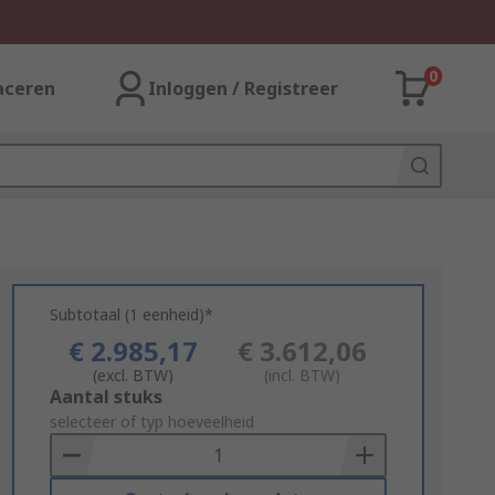
0
aceren
Inloggen / Registreer
Subtotaal (1 eenheid)*
€ 2.985,17
€ 3.612,06
(excl. BTW)
(incl. BTW)
Add
Aantal stuks
to
selecteer of typ hoeveelheid
Basket