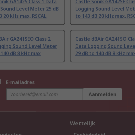
onik GA142S Class 1 Data
Castle Sonik GA142SE Cla
 Sound Level Meter 25 dB
Logging Sound Level Met
B 20 kHz max, RSCAL
to 143 dB 20 kHz max, RS
BAir GA241SEO Class 2
Castle dBAir GA241SO Cla
gging Sound Level Meter
Data Logging Sound Leve
 140 dB 8 kHz max
29 dB to 140 dB 8 kHz ma
n
E-mailadres
Aanmelden
Wettelijk
producten
Cookiebeleid