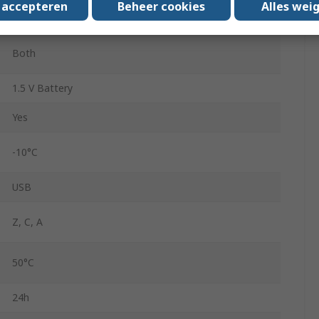
s accepteren
Beheer cookies
Alles wei
1.5V AA
Both
1.5 V Battery
Yes
-10°C
USB
Z, C, A
50°C
24h