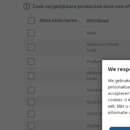
Zoek vergelijkbare producten door een o
Alles selecteren
Attribuut
Merk
Maximum Sound
Level
Product Type
We resp
Minimum Sound
Level
We gebruike
personalisa
Resolution
accepteren"
cookies. U 
Accuracy Class
wilt, klikt
informatie 
DOSE Measurement
Display Type