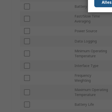
Alle
Battery Type
Fast/Slow Time
Averaging
Power Source
Data Logging
Minimum Operating
Temperature
Interface Type
Frequency
Weighting
Maximum Operating
Temperature
Battery Life