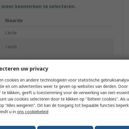
f meer kenmerken te selecteren.
Waarde
Castle
140dB
Sound Level Meter
ecteren uw privacy
25dB
n cookies en andere technologieën voor statistische gebruiksanalys
tie en om advertenties weer te geven op websites van derden. Door 
0.1 dB
 te klikken, geeft u toestemming voor de verwerking van niet-essent
kunt uw cookies selecteren door te klikken op "Beheer cookies". Als u 
IEC 61672-1:2002 Class 1
 u op "Alles weigeren". Dit kan de toegang tot bepaalde functies beper
vindt u in
ons cookiebeleid
Yes
TFT