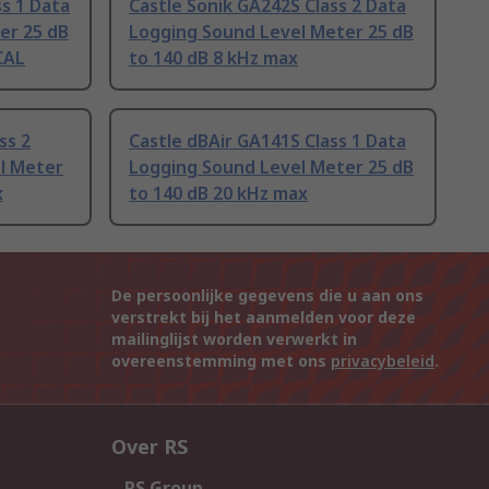
ss 1 Data
Castle Sonik GA242S Class 2 Data
er 25 dB
Logging Sound Level Meter 25 dB
CAL
to 140 dB 8 kHz max
ss 2
Castle dBAir GA141S Class 1 Data
l Meter
Logging Sound Level Meter 25 dB
x
to 140 dB 20 kHz max
De persoonlijke gegevens die u aan ons
verstrekt bij het aanmelden voor deze
mailinglijst worden verwerkt in
overeenstemming met ons
privacybeleid
.
Over RS
RS Group