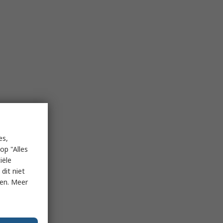
es,
op "Alles
iële
dit niet
ken. Meer