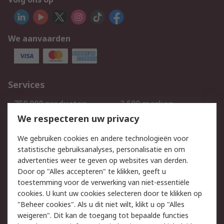
We aanvaarden
Services
750.000 producten
2.500 merken
Bestellen
Inkoopoplossingen
We respecteren uw privacy
Retouren
Technisch advies
We gebruiken cookies en andere technologieën voor
Track & Trace
statistische gebruiksanalyses, personalisatie en om
advertenties weer te geven op websites van derden.
Wettelijk
Door op "Alles accepteren" te klikken, geeft u
toestemming voor de verwerking van niet-essentiële
Cookiebeleid
Email veiligheid
cookies. U kunt uw cookies selecteren door te klikken op
Privacybeleid
Websitevoorwaarden
"Beheer cookies". Als u dit niet wilt, klikt u op "Alles
weigeren". Dit kan de toegang tot bepaalde functies
Algemene