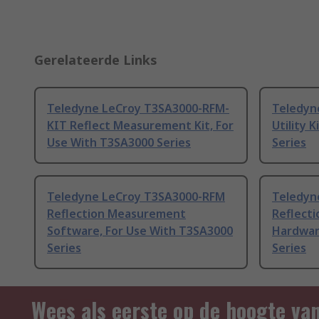
Gerelateerde Links
Teledyne LeCroy T3SA3000-RFM-
Teledyn
KIT Reflect Measurement Kit, For
Utility 
Use With T3SA3000 Series
Series
Teledyne LeCroy T3SA3000-RFM
Teledyn
Reflection Measurement
Reflect
Software, For Use With T3SA3000
Hardwar
Series
Series
Wees als eerste op de hoogte va