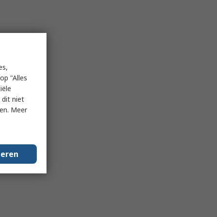
es,
op "Alles
iële
dit niet
ken. Meer
geren