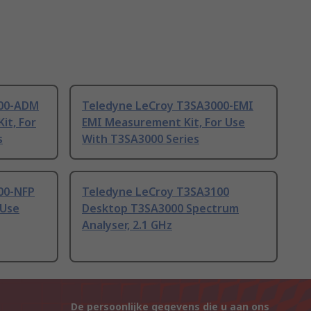
000-ADM
Teledyne LeCroy T3SA3000-EMI
it, For
EMI Measurement Kit, For Use
s
With T3SA3000 Series
00-NFP
Teledyne LeCroy T3SA3100
 Use
Desktop T3SA3000 Spectrum
Analyser, 2.1 GHz
De persoonlijke gegevens die u aan ons