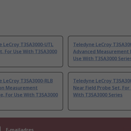
e LeCroy T3SA3000-UTL
Teledyne LeCroy T3SA3
Kit, For Use With T3SA3000
Advanced Measurement K
Use With T3SA3000 Serie
e LeCroy T3SA3000-RLB
Teledyne LeCroy T3SA30
ion Measurement
Near Field Probe Set, For
e, For Use With T3SA3000
With T3SA3000 Series
n
E-mailadres