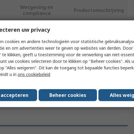
Wetgeving en
Productomschrijving
compliance
ecteren uw privacy
f meer kenmerken te selecteren.
n cookies en andere technologieën voor statistische gebruiksanalys
tie en om advertenties weer te geven op websites van derden. Door 
uut
Waarde
 te klikken, geeft u toestemming voor de verwerking van niet-essent
kunt uw cookies selecteren door te klikken op "Beheer cookies". Als u 
Teledyne LeCroy
 u op "Alles weigeren". Dit kan de toegang tot bepaalde functies beper
vindt u in
ons cookiebeleid
ry Type
Tracking Generator Kit
 With
T3SA3000 Series
s accepteren
Beheer cookies
Alles wei