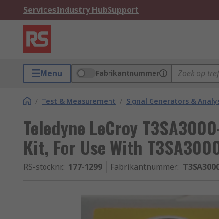
Services
Industry Hub
Support
Menu
Fabrikantnummer
/
Test & Measurement
/
Signal Generators & Analy
Teledyne LeCroy T3SA3000-
Kit, For Use With T3SA3000
RS-stocknr.
:
177-1299
Fabrikantnummer
:
T3SA300