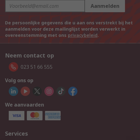
Aanmelden
De persoonlijke gegevens die u aan ons verstrekt bij het
aanmelden voor deze mailinglijst worden verwerkt in
overeenstemming met ons
privacybeleid
.
Neem contact op
023 51 66 555
Volg ons op
We aanvaarden
Services