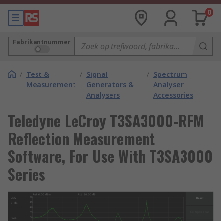
0
Fabrikantnummer
/
Test &
/
Signal
/
Spectrum
Measurement
Generators &
Analyser
Analysers
Accessories
Teledyne LeCroy T3SA3000-RFM
Reflection Measurement
Software, For Use With T3SA3000
Series