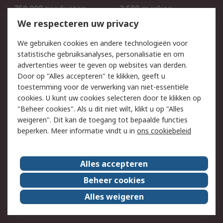
750.000 producten
2.500 merken
Bestellen
Inkoopoplossingen
We respecteren uw privacy
Retouren
Technisch advies
We gebruiken cookies en andere technologieën voor
Track & Trace
statistische gebruiksanalyses, personalisatie en om
advertenties weer te geven op websites van derden.
Wettelijk
Door op "Alles accepteren" te klikken, geeft u
toestemming voor de verwerking van niet-essentiële
Cookiebeleid
Email veiligheid
cookies. U kunt uw cookies selecteren door te klikken op
Privacybeleid
Websitevoorwaarden
"Beheer cookies". Als u dit niet wilt, klikt u op "Alles
weigeren". Dit kan de toegang tot bepaalde functies
Algemene
beperken. Meer informatie vindt u in
ons cookiebeleid
verkoopvoorwaarden
Over RS
Alles accepteren
RS Group
Over ons
Beheer cookies
RS wereldwijd
Werken bij RS
Alles weigeren
ESG