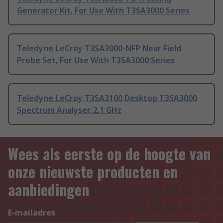
Generator Kit, For Use With T3SA3000 Series
Teledyne LeCroy T3SA3000-NFP Near Field
Probe Set, For Use With T3SA3000 Series
Teledyne LeCroy T3SA3100 Desktop T3SA3000
Spectrum Analyser, 2.1 GHz
Wees als eerste op de hoogte van
onze nieuwste producten en
aanbiedingen
E-mailadres