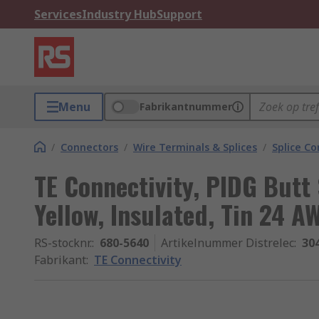
Services
Industry Hub
Support
Menu
Fabrikantnummer
/
Connectors
/
Wire Terminals & Splices
/
Splice C
TE Connectivity, PIDG Butt 
Yellow, Insulated, Tin 24 A
RS-stocknr.
:
680-5640
Artikelnummer Distrelec
:
30
Fabrikant
:
TE Connectivity