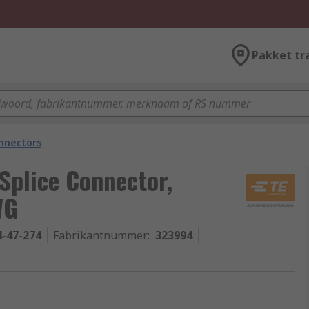
Pakket tr
onnectors
Splice Connector,
WG
4-47-274
Fabrikantnummer
:
323994