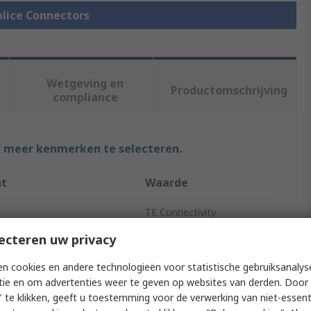
Splice Connectors
Wetgeving en
Productomschrijving
compliance
f meer kenmerken te selecteren.
ut
Waarde
TE Connectivity
ecteren uw privacy
e
Butt
n cookies en andere technologieën voor statistische gebruiksanalys
ype
Splice Connector
tie en om advertenties weer te geven op websites van derden. Door 
 te klikken, geeft u toestemming voor de verwerking van niet-essent
ength
22.61mm