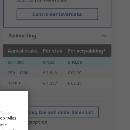
voorraad en levertijden.
Controleer leverdata
Bulkkorting
Aantal stuks
Per stuk
Per verpakking*
50 - 200
€ 1,85
€ 92,50
250 - 1200
€ 1,646
€ 82,30
1250 +
€ 1,387
€ 69,35
*prijsindicatie
es,
Voeg toe aan onderdelenlijst
op "Alles
Verpakkingsopties
iële