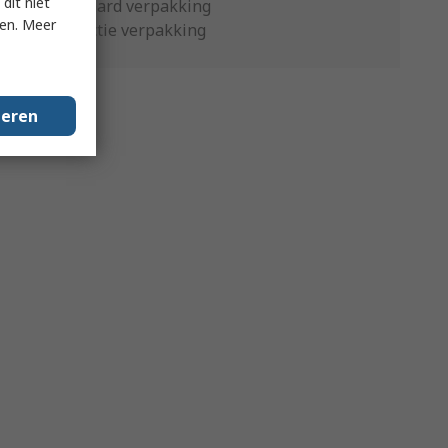
dit niet
Standaard verpakking
ken. Meer
Productie verpakking
geren