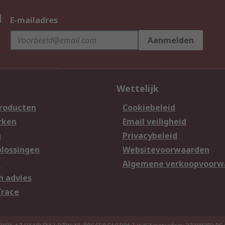
n
E-mailadres
Aanmelden
Wettelijk
producten
Cookiebeleid
rken
Email veiligheid
n
Privacybeleid
lossingen
Websitevoorwaarden
n
Algemene verkoopvoorw
h advies
Trace