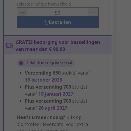
to
selecteer of typ hoeveelheid
Basket
Bestellen
GRATIS bezorging voor bestellingen
van meer dan € 90,00
Tijdelijk niet op voorraad
Verzending
650
stuk(s) vanaf
19 oktober 2026
Plus verzending
700
stuk(s)
vanaf
18 januari 2027
Plus verzending
700
stuk(s)
vanaf
26 april 2027
Heeft u meer nodig?
Klik op
'Controleer leverdata' voor extra