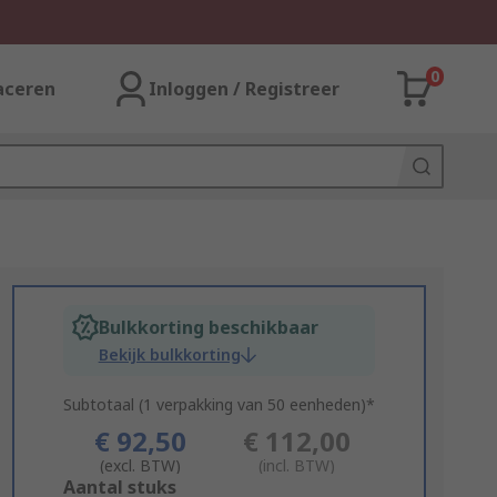
0
aceren
Inloggen / Registreer
Bulkkorting beschikbaar
Bekijk bulkkorting
Subtotaal (1 verpakking van 50 eenheden)*
€ 92,50
€ 112,00
(excl. BTW)
(incl. BTW)
Add
Aantal stuks