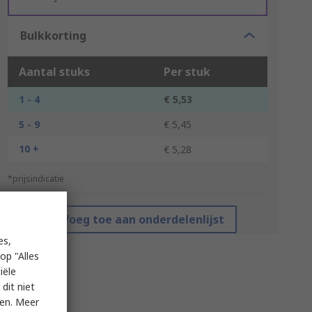
Bulkkorting
Aantal stuks
Per stuk
1 - 4
€ 5,53
5 - 9
€ 5,45
10 +
€ 5,28
*prijsindicatie
Voeg toe aan onderdelenlijst
es,
op "Alles
iële
dit niet
ken. Meer