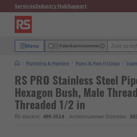
Services
Industry Hub
Support
Menu
Fabrikantnummer
/
Plumbing & Pipeline
/
Pipes & Pipe Fittings
/
Stain
RS PRO Stainless Steel Pipe
Hexagon Bush, Male Thread
Threaded 1/2 in
RS-stocknr.
:
499-3524
Artikelnummer Distrelec
:
30