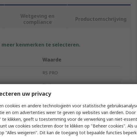
Wetgeving en
Productomschrijving
compliance
f meer kenmerken te selecteren.
Waarde
RS PRO
Bush
ecteren uw privacy
e
Stainless Steel Pipe Fitting
n cookies en andere technologieën voor statistische gebruiksanalys
Type A
Threaded
tie en om advertenties weer te geven op websites van derden. Door 
 te klikken, geeft u toestemming voor de verwerking van niet-essent
Type B
Threaded
kunt uw cookies selecteren door te klikken op "Beheer cookies". Als u 
 u op "Alles weigeren". Dit kan de toegang tot bepaalde functies beper
tion
Straight