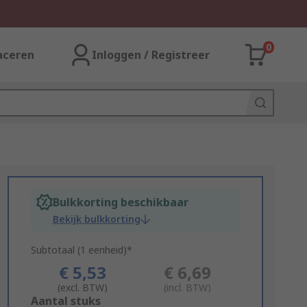
0
aceren
Inloggen / Registreer
Bulkkorting beschikbaar
Bekijk bulkkorting
Subtotaal (1 eenheid)*
€ 5,53
€ 6,69
(excl. BTW)
(incl. BTW)
Add
Aantal stuks