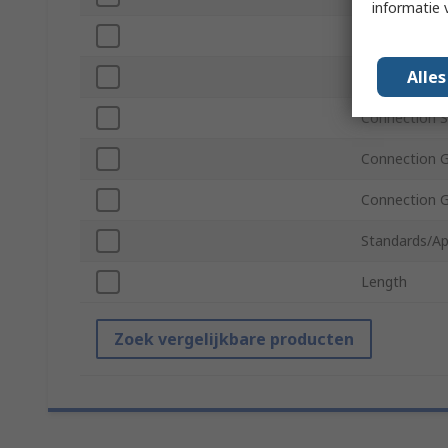
informatie 
Shape
Alle
Connection S
Connection S
Connection 
Connection 
Standards/Ap
Length
Zoek vergelijkbare producten