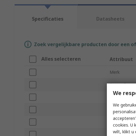
Specificaties
Datasheets
Zoek vergelijkbare producten door een o
Alles selecteren
Attribuut
Merk
Fitting Type
We resp
Product Typ
We gebruike
Connection 
personalisa
accepteren"
Connection 
cookies. U 
wilt, klikt
Fitting Direc