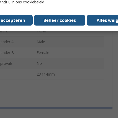
vindt u in
ons cookiebeleid
Hexagon
s accepteren
Beheer cookies
Alles wei
ize A
3/4 in
ize B
1/2 in
Gender A
Male
Gender B
Female
provals
No
23.114mm