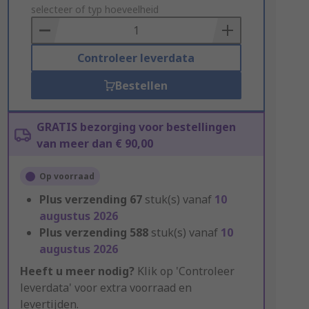
to
selecteer of typ hoeveelheid
Basket
Controleer leverdata
Bestellen
GRATIS bezorging voor bestellingen
van meer dan € 90,00
Op voorraad
Plus verzending
67
stuk(s) vanaf
10
augustus 2026
Plus verzending
588
stuk(s) vanaf
10
augustus 2026
Heeft u meer nodig?
Klik op 'Controleer
leverdata' voor extra voorraad en
levertijden.