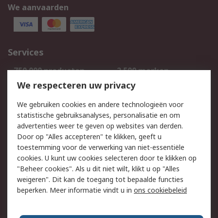
We aanvaarden
Services
750.000 producten
2.500 merken
Bestellen
Inkoopoplossingen
We respecteren uw privacy
Retouren
Technisch advies
We gebruiken cookies en andere technologieën voor
Track & Trace
statistische gebruiksanalyses, personalisatie en om
advertenties weer te geven op websites van derden.
Wettelijk
Door op "Alles accepteren" te klikken, geeft u
toestemming voor de verwerking van niet-essentiële
Cookiebeleid
Email veiligheid
cookies. U kunt uw cookies selecteren door te klikken op
Privacybeleid
Websitevoorwaarden
"Beheer cookies". Als u dit niet wilt, klikt u op "Alles
weigeren". Dit kan de toegang tot bepaalde functies
Algemene
beperken. Meer informatie vindt u in
ons cookiebeleid
verkoopvoorwaarden
Over RS