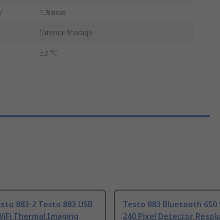
V
1.3mrad
Internal Storage
±2 °C
sto 883-2 Testo 883 USB
Testo 883 Bluetooth 650 
WiFi Thermal Imaging
240 Pixel Detector Resol