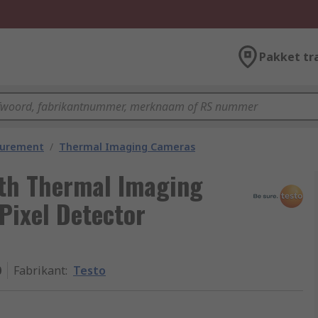
Pakket tr
surement
/
Thermal Imaging Cameras
oth Thermal Imaging
Pixel Detector
0
Fabrikant
:
Testo