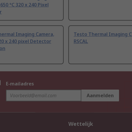
650 °C 320 x 240 Pixel
r
hermal Imaging Camera,
Testo Thermal Imaging 
20 x 240 pixel Detector
RSCAL
ion
n
E-mailadres
Aanmelden
Wettelijk