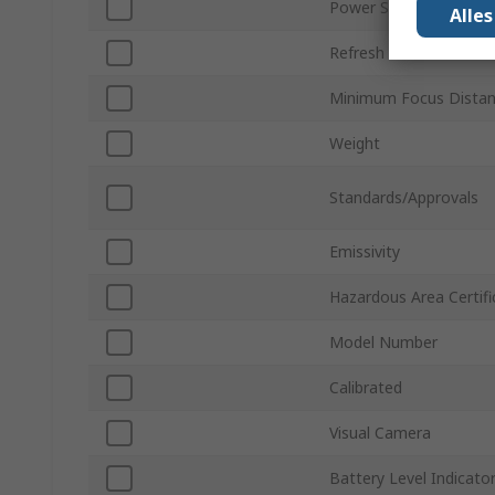
Power Source
Alle
Refresh Rate
Minimum Focus Dista
Weight
Standards/Approvals
Emissivity
Hazardous Area Certifi
Model Number
Calibrated
Visual Camera
Battery Level Indicato