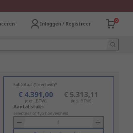
0
aceren
Inloggen / Registreer
Subtotaal (1 eenheid)*
€ 4.391,00
€ 5.313,11
(excl. BTW)
(incl. BTW)
Add
Aantal stuks
to
selecteer of typ hoeveelheid
Basket