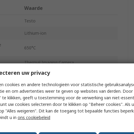
Waarde
Testo
Lithium-ion
e
650°C
Thermal Imaging Camera
ecteren uw privacy
320 x 240 Pixel
n cookies en andere technologieën voor statistische gebruiksanalys
320 x 240 pixel
tie en om advertenties weer te geven op websites van derden. Door 
 te klikken, geeft u toestemming voor de verwerking van niet-essent
USB 2.0, Bluetooth
kunt uw cookies selecteren door te klikken op "Beheer cookies". Als u 
 u op "Alles weigeren". Dit kan de toegang tot bepaalde functies beper
40mK
vindt u in
ons cookiebeleid
Manual