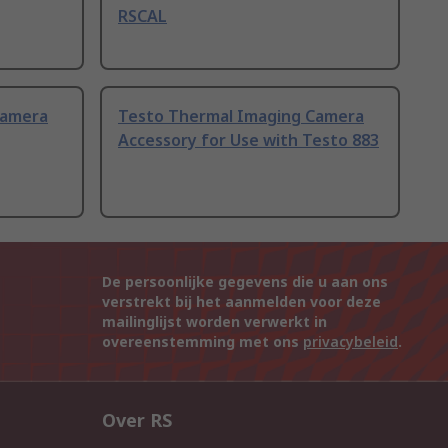
RSCAL
Camera
Testo Thermal Imaging Camera
Accessory for Use with Testo 883
De persoonlijke gegevens die u aan ons
verstrekt bij het aanmelden voor deze
mailinglijst worden verwerkt in
overeenstemming met ons
privacybeleid
.
Over RS