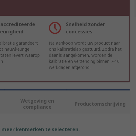
accrediteerde
Snelheid zonder
eurigheid
concessies
libratie garandeert
Na aankoop wordt uw product naar
ct nauwkeurige,
ons kalibratielab gestuurd. Zodra het
ltaten levert waarop
daar is aangekomen, worden de
en
kalibratie en verzending binnen 7-10
werkdagen afgerond.
Wetgeving en
Productomschrijving
compliance
f meer kenmerken te selecteren.