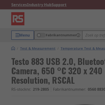
Services
Industry Hub
Support
Menu
Fabrikantnummer
/
Test & Measurement
/
Temperature Test & Mea
Testo 883 USB 2.0, Blueto
Camera, 650 °C 320 x 240 
Resolution, RSCAL
RS-stocknr.
:
219-2805
Fabrikantnummer
:
0560 883