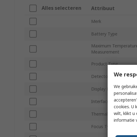
Alles selecteren
Attribuut
Merk
Battery Type
Maximum Temperatur
Measurement
Product Type
We resp
Detector Resolution
We gebruike
Display Resolution
personalisa
accepteren"
Interface Type
cookies. U 
wilt, klikt
Thermal Sensitivity
informatie 
Focus Type