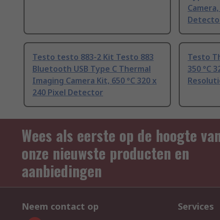
Camera, 
Detecto
Testo testo 883-2 Kit Testo 883
Testo T
Bluetooth USB Type C Thermal
350 °C 3
Imaging Camera Kit, 650 °C 320 x
Resolut
240 Pixel Detector
Wees als eerste op de hoogte va
onze nieuwste producten en
aanbiedingen
Neem contact op
Services