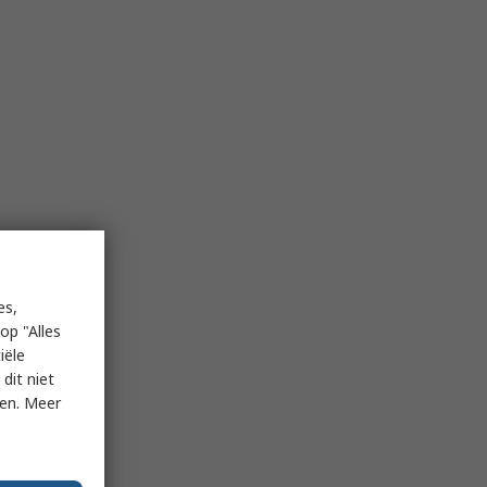
es,
op "Alles
iële
dit niet
ken. Meer