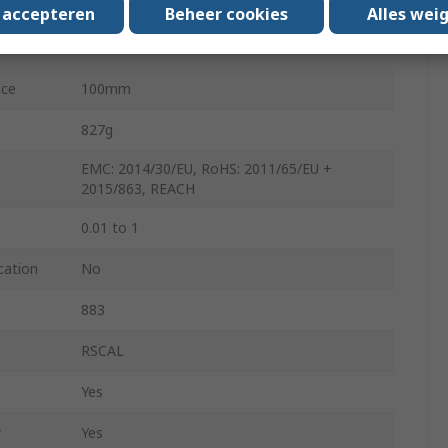
Battery
s accepteren
Beheer cookies
Alles wei
27Hz
nce
100mm
827g
EMC: 2014/30/EU, RoHS: 2011/65/EU +
2015/863, REACH
0.01 to 1
cation
No
883
RSCAL
Yes
r
Yes