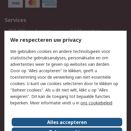
Services
750.000 producten
2.500 merken
Bestellen
Inkoopoplossingen
We respecteren uw privacy
Retouren
Technisch advies
We gebruiken cookies en andere technologieën voor
Track & Trace
statistische gebruiksanalyses, personalisatie en om
advertenties weer te geven op websites van derden.
Wettelijk
Door op "Alles accepteren" te klikken, geeft u
toestemming voor de verwerking van niet-essentiële
Cookiebeleid
Email veiligheid
cookies. U kunt uw cookies selecteren door te klikken op
Privacybeleid
Websitevoorwaarden
"Beheer cookies". Als u dit niet wilt, klikt u op "Alles
weigeren". Dit kan de toegang tot bepaalde functies
Algemene
beperken. Meer informatie vindt u in
ons cookiebeleid
verkoopvoorwaarden
Over RS
Alles accepteren
RS Group
Over ons