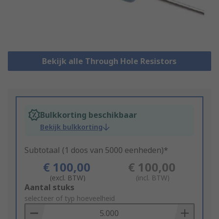
Bekijk alle Through Hole Resistors
Bulkkorting beschikbaar
Bekijk bulkkorting
Subtotaal (1 doos van 5000 eenheden)*
€ 100,00
€ 100,00
(excl. BTW)
(incl. BTW)
Add
Aantal stuks
to
selecteer of typ hoeveelheid
Basket