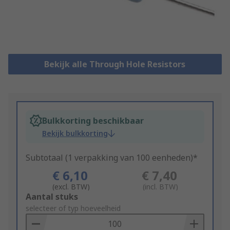
Bekijk alle Through Hole Resistors
Bulkkorting beschikbaar
Bekijk bulkkorting
Subtotaal (1 verpakking van 100 eenheden)*
€ 6,10
€ 7,40
(excl. BTW)
(incl. BTW)
Add
Aantal stuks
to
selecteer of typ hoeveelheid
Basket