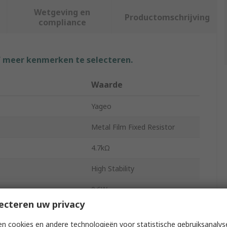
Wetgeving en
Productomschrijving
compliance
f meer kenmerken te selecteren.
Waarde
Yageo
Metal Film Fixed Resistor
4.7kΩ
High Stability
0.6W
ecteren uw privacy
1%
n cookies en andere technologieën voor statistische gebruiksanalys