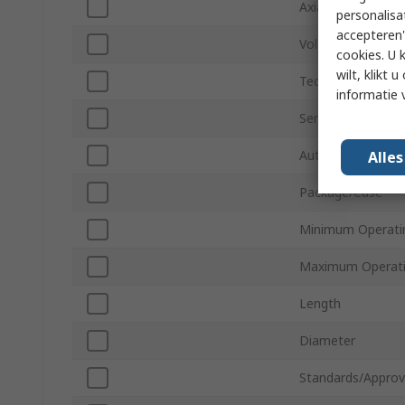
Axial/Radial
personalisa
accepteren"
Voltage
cookies. U 
wilt, klikt
Technology
informatie 
Series
Automotive Stan
Alle
Package/Case
Minimum Operati
Maximum Operati
Length
Diameter
Standards/Approv