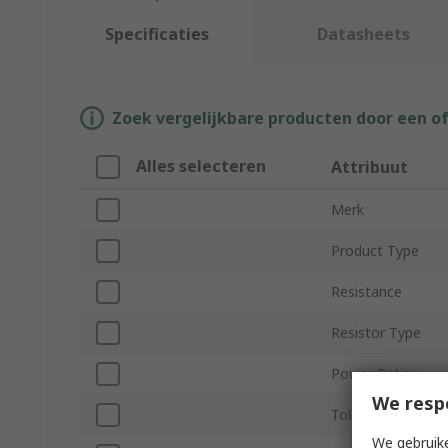
Specificaties
Datasheets
Zoek vergelijkbare producten door een o
Alles selecteren
Attribuut
Merk
Product Type
Resistance
Resistor Type
Power Rating
We resp
Tolerance ±
We gebruike