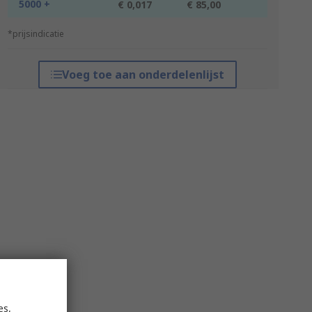
5000 +
€ 0,017
€ 85,00
*prijsindicatie
Voeg toe aan onderdelenlijst
es,