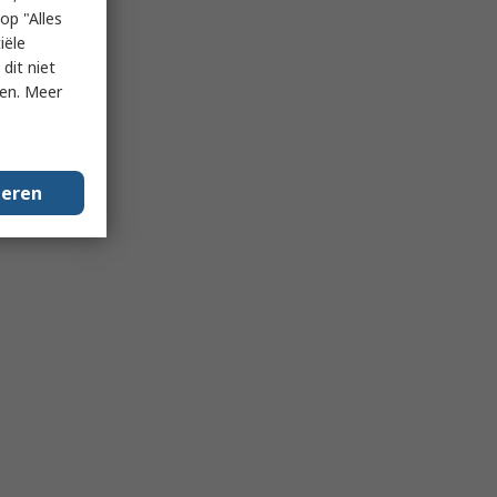
op "Alles
iële
dit niet
ken. Meer
geren