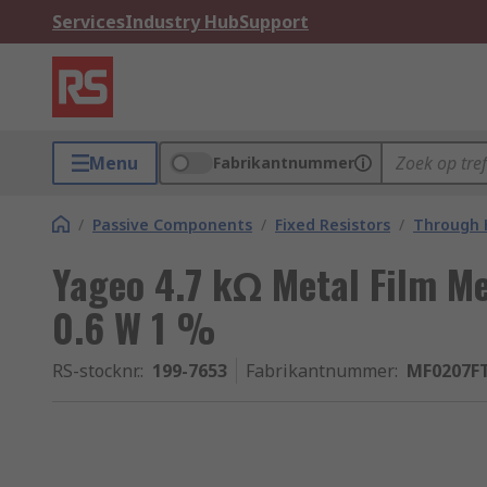
Services
Industry Hub
Support
Menu
Fabrikantnummer
/
Passive Components
/
Fixed Resistors
/
Through H
Yageo 4.7 kΩ Metal Film Me
0.6 W 1 %
RS-stocknr.
:
199-7653
Fabrikantnummer
:
MF0207FT