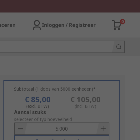
0
aceren
Inloggen / Registreer
Subtotaal (1 doos van 5000 eenheden)*
€ 85,00
€ 105,00
(excl. BTW)
(incl. BTW)
Add
Aantal stuks
to
selecteer of typ hoeveelheid
Basket