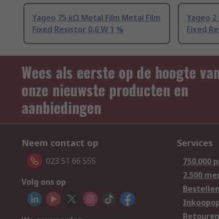
Yageo 75 kΩ Metal Film Metal Film
Yageo 2 
Fixed Resistor 0.6 W 1 %
Fixed Re
Wees als eerste op de hoogte va
onze nieuwste producten en
aanbiedingen
Neem contact op
Services
023 51 66 555
750.000 
2.500 me
Volg ons op
Bestelle
Inkoopop
Retoure