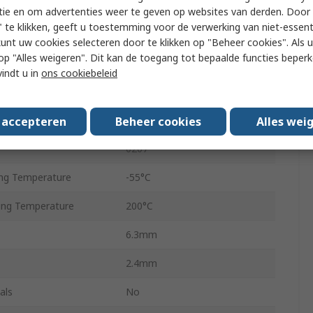
Axial
tie en om advertenties weer te geven op websites van derden. Door 
 te klikken, geeft u toestemming voor de verwerking van niet-essent
350V
kunt uw cookies selecteren door te klikken op "Beheer cookies". Als u 
 u op "Alles weigeren". Dit kan de toegang tot bepaalde functies beper
Metal Film
vindt u in
ons cookiebeleid
MF0
dard
AEC-Q200
s accepteren
Beheer cookies
Alles wei
0207
ng Temperature
-55°C
ng Temperature
200°C
6.3mm
2.4mm
als
No