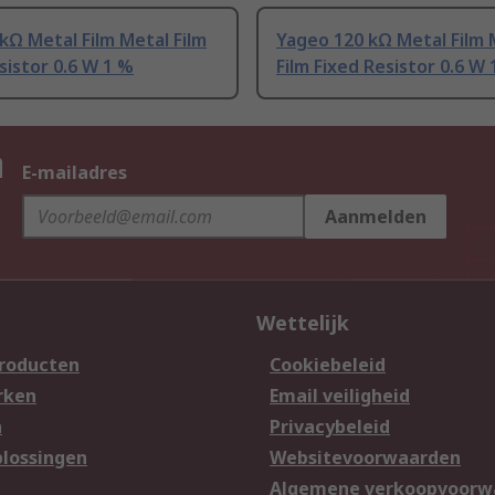
kΩ Metal Film Metal Film
Yageo 120 kΩ Metal Film 
sistor 0.6 W 1 %
Film Fixed Resistor 0.6 W
n
E-mailadres
Aanmelden
Wettelijk
producten
Cookiebeleid
rken
Email veiligheid
n
Privacybeleid
lossingen
Websitevoorwaarden
n
Algemene verkoopvoorw