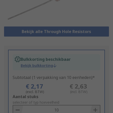
Bekijk alle Through Hole Resistors
Bulkkorting beschikbaar
Bekijk bulkkorting
Subtotaal (1 verpakking van 10 eenheden)*
€ 2,17
€ 2,63
(excl. BTW)
(incl. BTW)
Add
Aantal stuks
to
selecteer of typ hoeveelheid
Basket