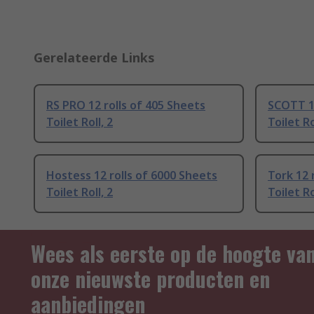
Gerelateerde Links
RS PRO 12 rolls of 405 Sheets
SCOTT 12
Toilet Roll, 2
Toilet Ro
Hostess 12 rolls of 6000 Sheets
Tork 12 
Toilet Roll, 2
Toilet Ro
Wees als eerste op de hoogte va
onze nieuwste producten en
aanbiedingen