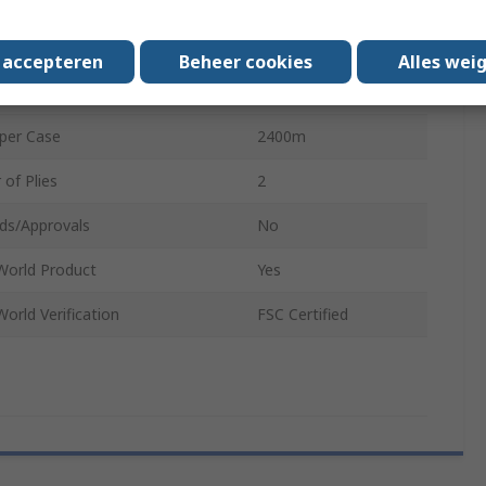
ameter
92mm
of Rolls
12
s accepteren
Beheer cookies
Alles wei
K
per Case
2400m
of Plies
2
ds/Approvals
No
World Product
Yes
orld Verification
FSC Certified