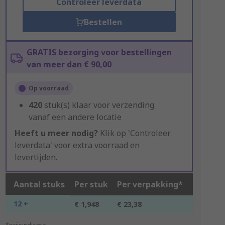
Controleer leverdata
Bestellen
GRATIS bezorging voor bestellingen
van meer dan € 90,00
Op voorraad
420
stuk(s) klaar voor verzending
vanaf een andere locatie
Heeft u meer nodig?
Klik op 'Controleer
leverdata' voor extra voorraad en
levertijden.
Aantal stuks
Per stuk
Per verpakking*
12 +
€ 1,948
€ 23,38