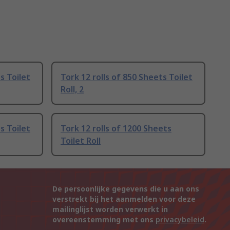
s Toilet
Tork 12 rolls of 850 Sheets Toilet
Roll, 2
s Toilet
Tork 12 rolls of 1200 Sheets
Toilet Roll
De persoonlijke gegevens die u aan ons
verstrekt bij het aanmelden voor deze
mailinglijst worden verwerkt in
overeenstemming met ons
privacybeleid
.