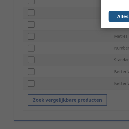
Roll Di
Number 
Alle
Series
Metres 
Number 
Standar
Better 
Better W
Zoek vergelijkbare producten