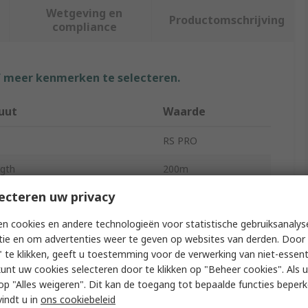
Wetgeving en
Productomschrijving
compliance
f meer kenmerken te selecteren.
uut
Waarde
RS PRO
ngth
200m
ecteren uw privacy
 Type
Toilet Roll
n cookies en andere technologieën voor statistische gebruiksanalys
e
Mini Jumbo
tie en om advertenties weer te geven op websites van derden. Door 
iameter
76mm
 te klikken, geeft u toestemming voor de verwerking van niet-essent
kunt uw cookies selecteren door te klikken op "Beheer cookies". Als u 
 of Sheets
2174
 u op "Alles weigeren". Dit kan de toegang tot bepaalde functies beper
vindt u in
ons cookiebeleid