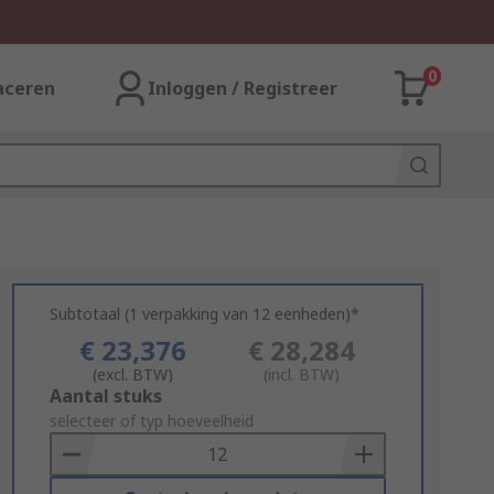
0
aceren
Inloggen / Registreer
Subtotaal (1 verpakking van 12 eenheden)*
€ 23,376
€ 28,284
(excl. BTW)
(incl. BTW)
Add
Aantal stuks
to
selecteer of typ hoeveelheid
Basket