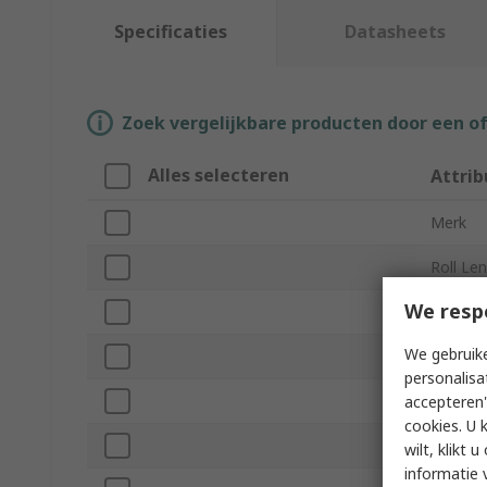
Specificaties
Datasheets
Zoek vergelijkbare producten door een o
Alles selecteren
Attrib
Merk
Roll Le
We resp
Product
We gebruike
Roll Siz
personalisa
Core D
accepteren"
cookies. U 
Number
wilt, klikt
informatie 