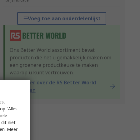
*prijsindicatie
Voeg toe aan onderdelenlijst
Ons Better World assortiment bevat
producten die het u gemakkelijk maken om
een groenere productkeuze te maken
waarop u kunt vertrouwen.
Lees meer over de RS Better World
producten
es,
op "Alles
iële
dit niet
ken. Meer