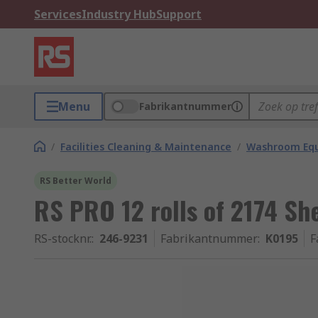
Services
Industry Hub
Support
Menu
Fabrikantnummer
/
Facilities Cleaning & Maintenance
/
Washroom Equ
RS Better World
RS PRO 12 rolls of 2174 She
RS-stocknr.
:
246-9231
Fabrikantnummer
:
K0195
F