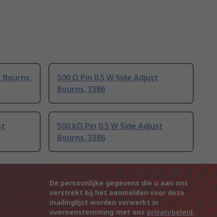
t Bourns,
500 Ω Pin 0.5 W Side Adjust
Bourns, 3386
st
500 kΩ Pin 0.5 W Side Adjust
Bourns, 3386
De persoonlijke gegevens die u aan ons
verstrekt bij het aanmelden voor deze
mailinglijst worden verwerkt in
overeenstemming met ons
privacybeleid
.