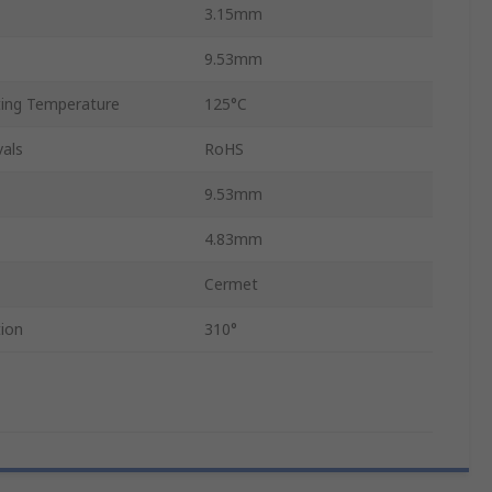
3.15mm
9.53mm
ing Temperature
125°C
als
RoHS
9.53mm
4.83mm
Cermet
ion
310°