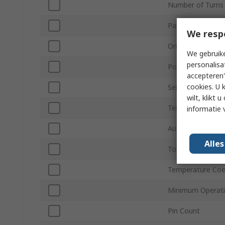
Number of Turns
Packaging
We resp
Orientation
We gebruike
personalisa
Power Rating
accepteren"
cookies. U 
Series
wilt, klikt
Termination Styl
informatie 
Automotive Stan
Alle
Tolerance ±
Temperature Coef
Minimum Operati
Pin Count