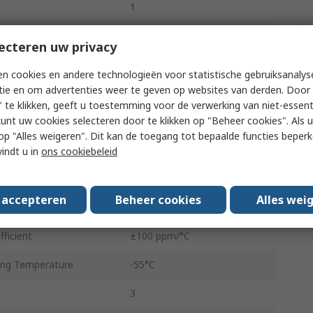
1
Tube
ecteren uw privacy
Side Adjust
n cookies en andere technologieën voor statistische gebruiksanalys
tie en om advertenties weer te geven op websites van derden. Door 
0.5W
 te klikken, geeft u toestemming voor de verwerking van niet-essent
kunt uw cookies selecteren door te klikken op "Beheer cookies". Als u 
3386
 u op "Alles weigeren". Dit kan de toegang tot bepaalde functies beper
e
Pin
vindt u in
ons cookiebeleid
dard
No
s accepteren
Beheer cookies
Alles wei
10%
ficient
±100 ppm/°C
ng Temperature
-55°C
3