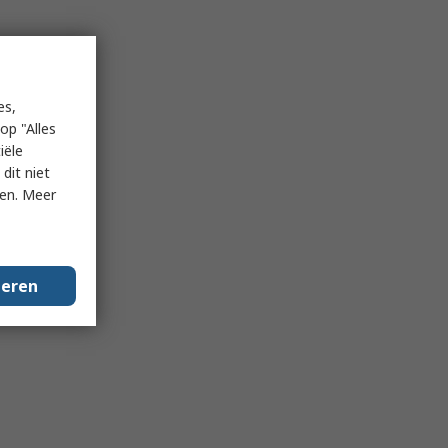
es,
op "Alles
iële
dit niet
ken. Meer
geren