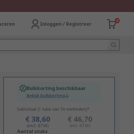
0
aceren
Inloggen / Registreer
Bulkkorting beschikbaar
Bekijk bulkkorting
Subtotaal (1 tube van 50 eenheden)*
€ 38,60
€ 46,70
(excl. BTW)
(incl. BTW)
Add
Aantal stuks