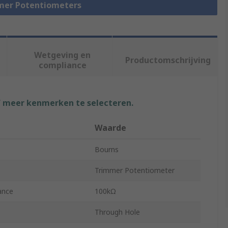
mmer Potentiometers
Wetgeving en
Productomschrijving
compliance
f meer kenmerken te selecteren.
Waarde
Bourns
Trimmer Potentiometer
ance
100kΩ
Through Hole