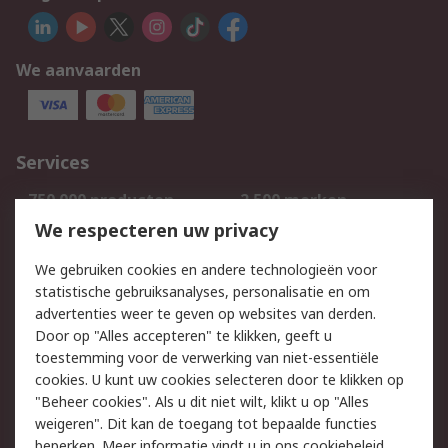
We aanvaarden
Services
750.000 producten
2.500 merken
Bestellen
Inkoopoplossingen
We respecteren uw privacy
Retouren
Technisch advies
We gebruiken cookies en andere technologieën voor
Track & Trace
statistische gebruiksanalyses, personalisatie en om
advertenties weer te geven op websites van derden.
Wettelijk
Door op "Alles accepteren" te klikken, geeft u
toestemming voor de verwerking van niet-essentiële
Cookiebeleid
Email veiligheid
cookies. U kunt uw cookies selecteren door te klikken op
Privacybeleid
Websitevoorwaarden
"Beheer cookies". Als u dit niet wilt, klikt u op "Alles
weigeren". Dit kan de toegang tot bepaalde functies
Algemene
beperken. Meer informatie vindt u in
ons cookiebeleid