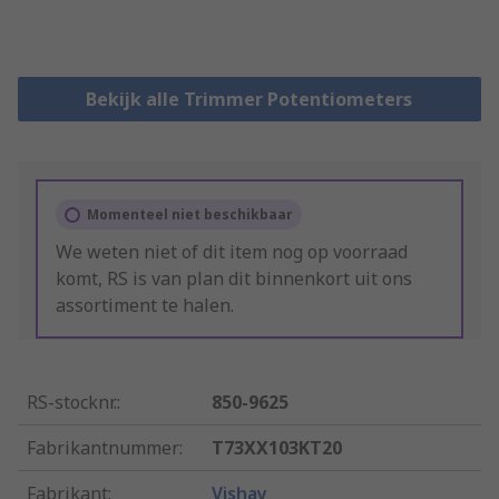
Bekijk alle Trimmer Potentiometers
Momenteel niet beschikbaar
We weten niet of dit item nog op voorraad
komt, RS is van plan dit binnenkort uit ons
assortiment te halen.
RS-stocknr.
:
850-9625
Fabrikantnummer
:
T73XX103KT20
Fabrikant
:
Vishay