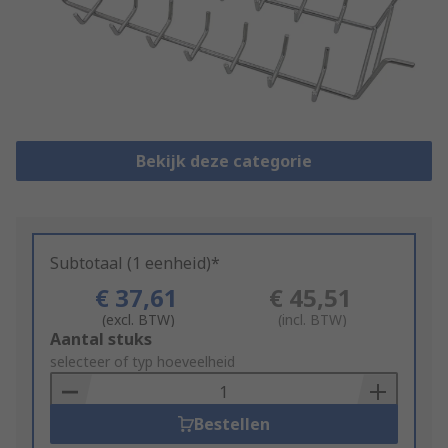
Bekijk deze categorie
Subtotaal (1 eenheid)*
€ 37,61
€ 45,51
(excl. BTW)
(incl. BTW)
Add
Aantal stuks
to
selecteer of typ hoeveelheid
Basket
Bestellen