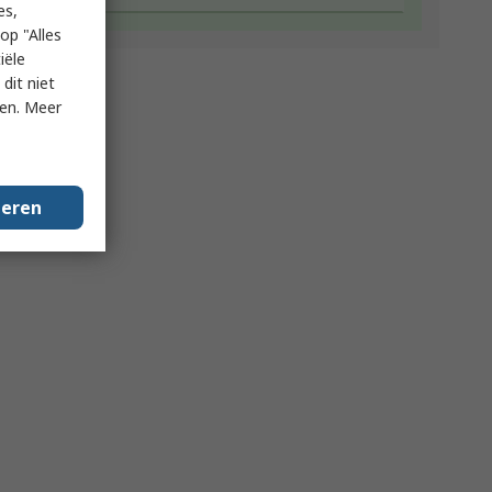
es,
op "Alles
iële
dit niet
ken. Meer
geren