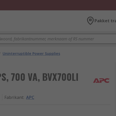
Pakket tr
/
Uninterruptible Power Supplies
PS, 700 VA, BVX700LI
Fabrikant
:
APC