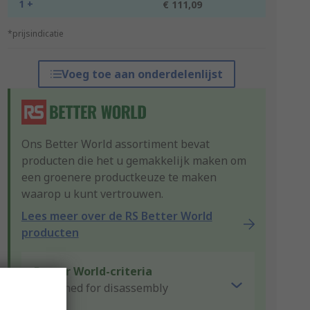
1 +
€ 111,09
*prijsindicatie
Voeg toe aan onderdelenlijst
Ons Better World assortiment bevat
producten die het u gemakkelijk maken om
een groenere productkeuze te maken
waarop u kunt vertrouwen.
Lees meer over de RS Better World
producten
Better World-criteria
Designed for disassembly