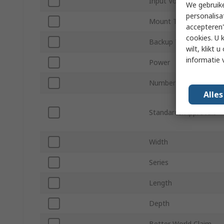
Input Voltage
We gebruike
personalisa
Mount Type
accepteren"
cookies. U 
Backup Time
wilt, klikt
informatie 
Power
Number of Outlets
Alle
Standards/Approvals
Width
Series
Length
Depth
Better World Claim