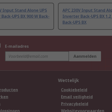
V Input Stand Alone UPS
APC 230V Input Stand Al
 Back-UPS BX 900 W Back-
Inverter Back-UPS BX 1.2
Back-UPS BX
n
E-mailadres
Aanmelden
Wettelijk
producten
Cookiebeleid
rken
Email veiligheid
n
Privacybeleid
lossingen
Websitevoorwaarden