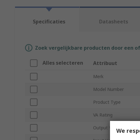
Specificaties
Datasheets
Zoek vergelijkbare producten door een o
Alles selecteren
Attribuut
Merk
Model Number
Product Type
VA Rating
Output Voltage
We resp