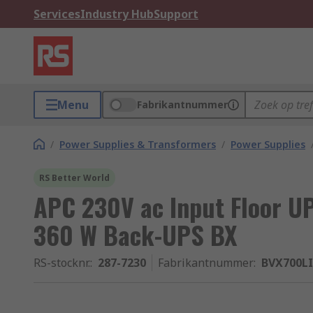
Services
Industry Hub
Support
Menu
Fabrikantnummer
/
Power Supplies & Transformers
/
Power Supplies
RS Better World
APC 230V ac Input Floor U
360 W Back-UPS BX
RS-stocknr.
:
287-7230
Fabrikantnummer
:
BVX700LI