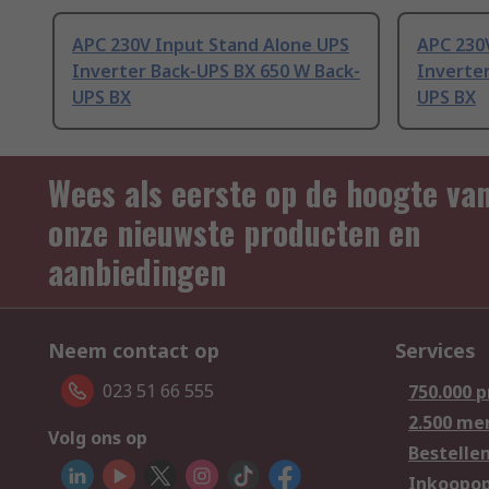
APC 230V Input Stand Alone UPS
APC 230
Inverter Back-UPS BX 650 W Back-
Inverter
UPS BX
UPS BX
Wees als eerste op de hoogte va
onze nieuwste producten en
aanbiedingen
Neem contact op
Services
023 51 66 555
750.000 
2.500 me
Volg ons op
Bestelle
Inkoopop