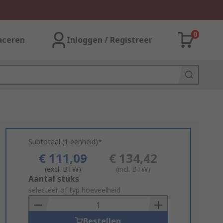
0
aceren
Inloggen / Registreer
Subtotaal (1 eenheid)*
€ 111,09
€ 134,42
(excl. BTW)
(incl. BTW)
Add
Aantal stuks
to
selecteer of typ hoeveelheid
Basket
Bestellen