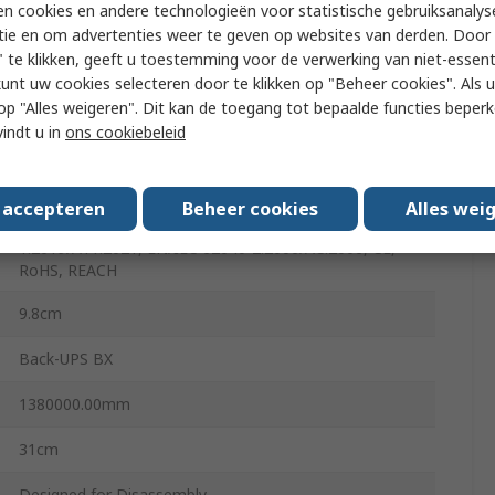
230V ac
n cookies en andere technologieën voor statistische gebruiksanalys
tie en om advertenties weer te geven op websites van derden. Door 
Floor
 te klikken, geeft u toestemming voor de verwerking van niet-essent
kunt uw cookies selecteren door te klikken op "Beheer cookies". Als u 
1s
 u op "Alles weigeren". Dit kan de toegang tot bepaalde functies beper
vindt u in
ons cookiebeleid
360W
4
s accepteren
Beheer cookies
Alles wei
EN/IEC 62040-2:2018, CB, EN/IEC 62040-
1:2019/A11:2021, EN/IEC 62040-2:2006/AC:2006, CE,
RoHS, REACH
9.8cm
Back-UPS BX
1380000.00mm
31cm
Designed for Disassembly