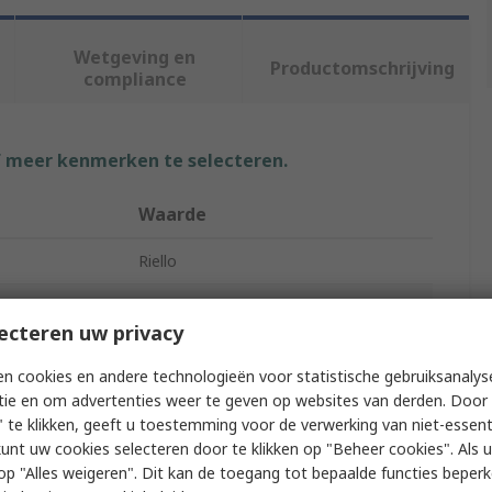
Wetgeving en
Productomschrijving
compliance
f meer kenmerken te selecteren.
Waarde
Riello
Uninterruptible power supply
ecteren uw privacy
r
Net Power
n cookies en andere technologieën voor statistische gebruiksanalys
Line Interactive
tie en om advertenties weer te geven op websites van derden. Door 
 te klikken, geeft u toestemming voor de verwerking van niet-essent
1000VA
kunt uw cookies selecteren door te klikken op "Beheer cookies". Als u 
 u op "Alles weigeren". Dit kan de toegang tot bepaalde functies beper
ge
230V