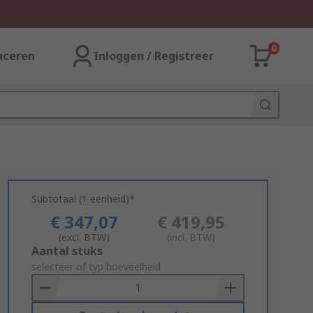
0
aceren
Inloggen / Registreer
Subtotaal (1 eenheid)*
€ 347,07
€ 419,95
(excl. BTW)
(incl. BTW)
Add
Aantal stuks
to
selecteer of typ hoeveelheid
Basket