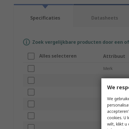
Specificaties
Datasheets
Zoek vergelijkbare producten door een o
Alles selecteren
Attribuut
Merk
Product Type
We resp
Model Numbe
We gebruike
Sub Type
personalisa
accepteren"
VA Rating
cookies. U 
wilt, klikt
Output Volta