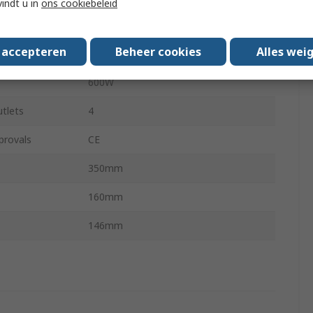
vindt u in
ons cookiebeleid
220, 240V ac
s accepteren
Beheer cookies
Alles wei
Desktop
600W
tlets
4
provals
CE
350mm
160mm
146mm