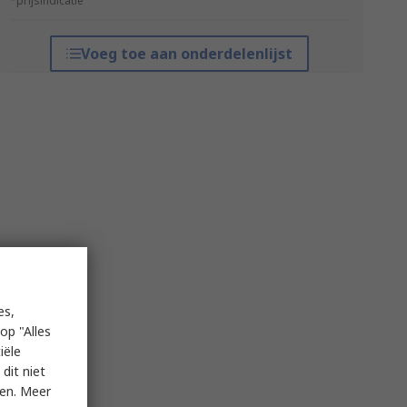
*prijsindicatie
Voeg toe aan onderdelenlijst
es,
op "Alles
iële
dit niet
ken. Meer