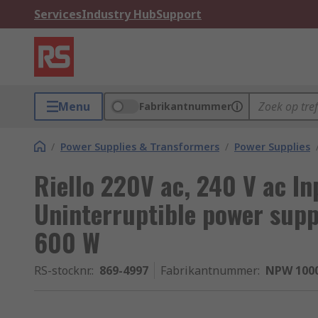
Services
Industry Hub
Support
Menu
Fabrikantnummer
/
Power Supplies & Transformers
/
Power Supplies
Riello 220V ac, 240 V ac I
Uninterruptible power supp
600 W
RS-stocknr.
:
869-4997
Fabrikantnummer
:
NPW 100