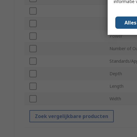
informatie 
Input Voltage
Alle
Mount Type
Power
Number of Ou
Standards/Ap
Depth
Length
Width
Zoek vergelijkbare producten