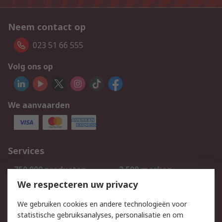
Neem contact op
023 51 66 555
Volg ons op
We aanvaarden
Services
750.000 producten
2.500 merken
Bestellen
Inkoopoplossingen
We respecteren uw privacy
Retouren
Technisch advies
We gebruiken cookies en andere technologieën voor
Track & Trace
statistische gebruiksanalyses, personalisatie en om