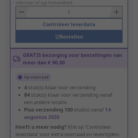
to
selecteer of typ hoeveelheid
Basket
Controleer leverdata
Bestellen
GRATIS bezorging voor bestellingen van
meer dan € 90,00
Op voorraad
4
stuk(s) klaar voor verzending
84
stuk(s) klaar voor verzending vanaf
een andere locatie
Plus verzending
100
stuk(s) vanaf
14
augustus 2026
Heeft u meer nodig?
Klik op 'Controleer
leverdata' voor extra voorraad en levertijden.