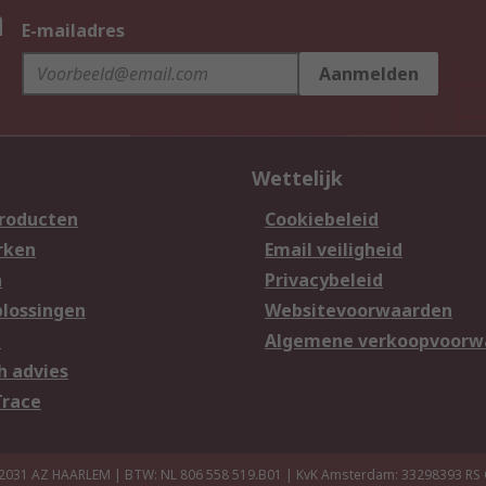
n
E-mailadres
Aanmelden
Wettelijk
producten
Cookiebeleid
rken
Email veiligheid
n
Privacybeleid
lossingen
Websitevoorwaarden
n
Algemene verkoopvoorw
h advies
Trace
 2031 AZ HAARLEM | BTW: NL 806 558 519.B01 | KvK Amsterdam: 33298393
RS 