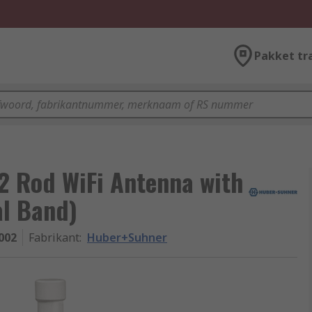
Pakket tr
 Rod WiFi Antenna with
al Band)
002
Fabrikant
:
Huber+Suhner