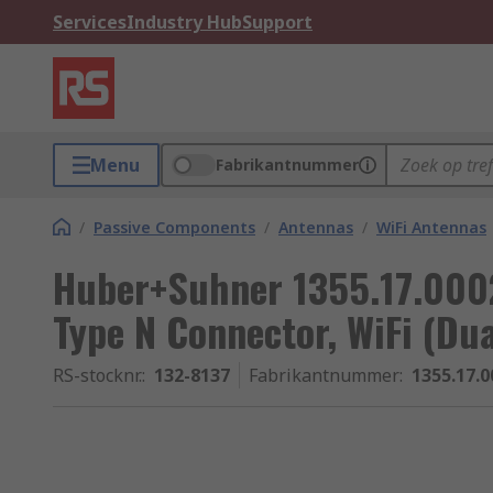
Services
Industry Hub
Support
Menu
Fabrikantnummer
/
Passive Components
/
Antennas
/
WiFi Antennas
Huber+Suhner 1355.17.0002
Type N Connector, WiFi (Du
RS-stocknr.
:
132-8137
Fabrikantnummer
:
1355.17.0