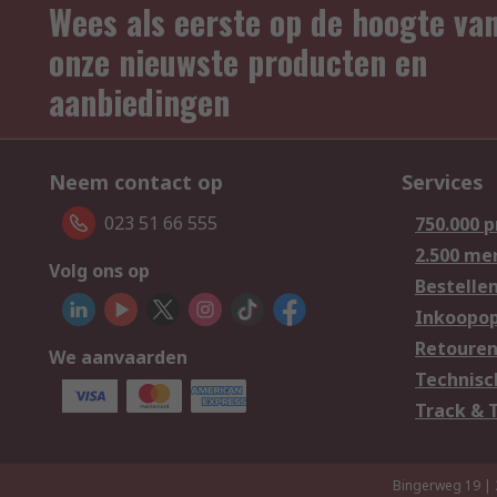
Wees als eerste op de hoogte va
onze nieuwste producten en
aanbiedingen
Neem contact op
Services
023 51 66 555
750.000 
2.500 me
Volg ons op
Bestelle
Inkoopop
Retoure
We aanvaarden
Technisc
Track & 
Bingerweg 19 |