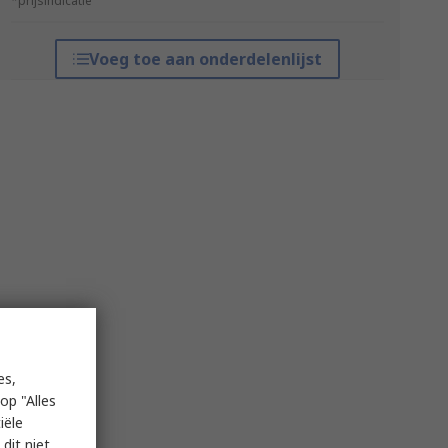
*prijsindicatie
Voeg toe aan onderdelenlijst
es,
op "Alles
iële
dit niet