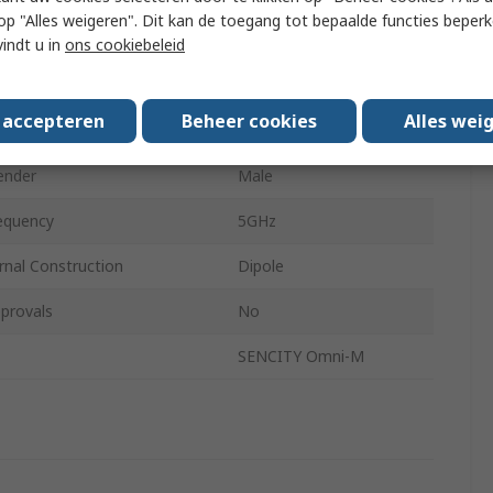
 u op "Alles weigeren". Dit kan de toegang tot bepaalde functies beper
ype
Type N
vindt u in
ons cookiebeleid
6dBi
s accepteren
Beheer cookies
Alles wei
Omni-Directional
ender
Male
equency
5GHz
rnal Construction
Dipole
provals
No
SENCITY Omni-M