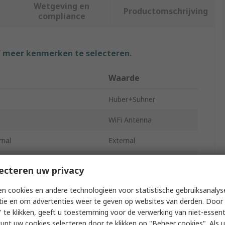
Wetgeving en
Productomschrijving
compliance
f meer kenmerken te selecteren.
Waarde
Huber+Suhner
e
WiFi Antenna
rnal
External
WiFi (Dual Band)
ecteren uw privacy
ical Form
Rod
n cookies en andere technologieën voor statistische gebruiksanalys
tie en om advertenties weer te geven op websites van derden. Door 
quency
2.4GHz
 te klikken, geeft u toestemming voor de verwerking van niet-essent
nt Type
Wall/Pole
kunt uw cookies selecteren door te klikken op "Beheer cookies". Als u 