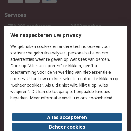
Services
750.000 producten
2.500 merken
Bestellen
Inkoopoplossingen
We respecteren uw privacy
Retouren
Technisch advies
We gebruiken cookies en andere technologieën voor
Track & Trace
statistische gebruiksanalyses, personalisatie en om
advertenties weer te geven op websites van derden.
Wettelijk
Door op "Alles accepteren" te klikken, geeft u
toestemming voor de verwerking van niet-essentiële
Cookiebeleid
Email veiligheid
cookies. U kunt uw cookies selecteren door te klikken op
Privacybeleid
Websitevoorwaarden
"Beheer cookies". Als u dit niet wilt, klikt u op "Alles
weigeren". Dit kan de toegang tot bepaalde functies
Algemene
beperken. Meer informatie vindt u in
ons cookiebeleid
verkoopvoorwaarden
Over RS
Alles accepteren
RS Group
Over ons
Beheer cookies