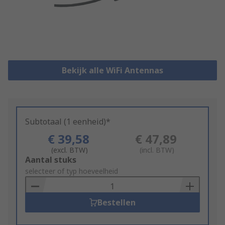
Bekijk alle WiFi Antennas
Subtotaal (1 eenheid)*
€ 39,58
€ 47,89
(excl. BTW)
(incl. BTW)
Add
Aantal stuks
to
selecteer of typ hoeveelheid
Basket
Bestellen