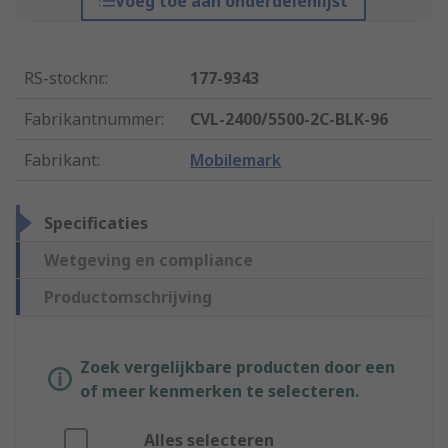
Voeg toe aan onderdelenlijst
RS-stocknr.
:
177-9343
Fabrikantnummer
:
CVL-2400/5500-2C-BLK-96
Fabrikant
:
Mobilemark
Specificaties
Wetgeving en compliance
Productomschrijving
Zoek vergelijkbare producten door een
of meer kenmerken te selecteren.
Alles selecteren