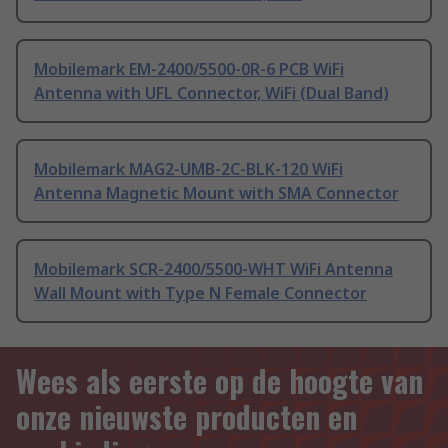
Mobilemark EM-2400/5500-0R-6 PCB WiFi
Antenna with UFL Connector, WiFi (Dual Band)
Mobilemark MAG2-UMB-2C-BLK-120 WiFi
Antenna Magnetic Mount with SMA Connector
Mobilemark SCR-2400/5500-WHT WiFi Antenna
Wall Mount with Type N Female Connector
Wees als eerste op de hoogte van
onze nieuwste producten en