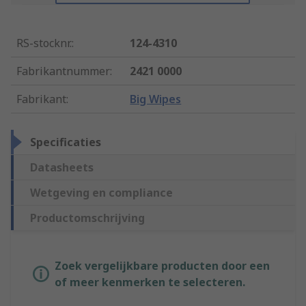
RS-stocknr.
:
124-4310
Fabrikantnummer
:
2421 0000
Fabrikant
:
Big Wipes
Specificaties
Datasheets
Wetgeving en compliance
Productomschrijving
Zoek vergelijkbare producten door een
of meer kenmerken te selecteren.