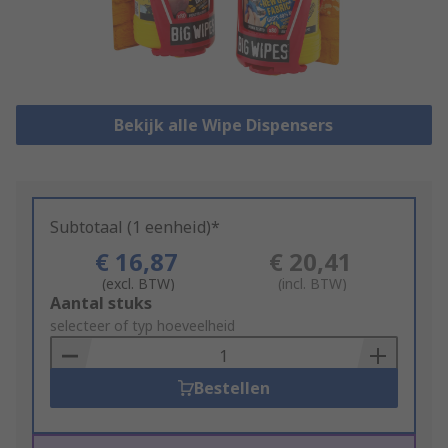
Bekijk alle Wipe Dispensers
Subtotaal (1 eenheid)*
€ 16,87
€ 20,41
(excl. BTW)
(incl. BTW)
Add
Aantal stuks
to
selecteer of typ hoeveelheid
Basket
Bestellen