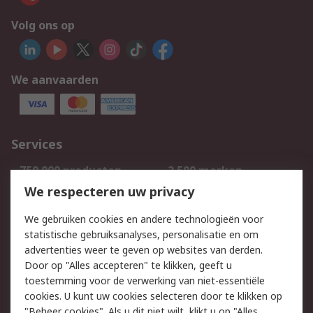
Volg ons op
We aanvaarden
Services
750.000 producten
2.500 merken
Bestellen
Inkoopoplossingen
We respecteren uw privacy
Retouren
Technisch advies
We gebruiken cookies en andere technologieën voor
Track & Trace
statistische gebruiksanalyses, personalisatie en om
advertenties weer te geven op websites van derden.
Wettelijk
Door op "Alles accepteren" te klikken, geeft u
toestemming voor de verwerking van niet-essentiële
Cookiebeleid
Email veiligheid
cookies. U kunt uw cookies selecteren door te klikken op
Privacybeleid
Websitevoorwaarden
"Beheer cookies". Als u dit niet wilt, klikt u op "Alles