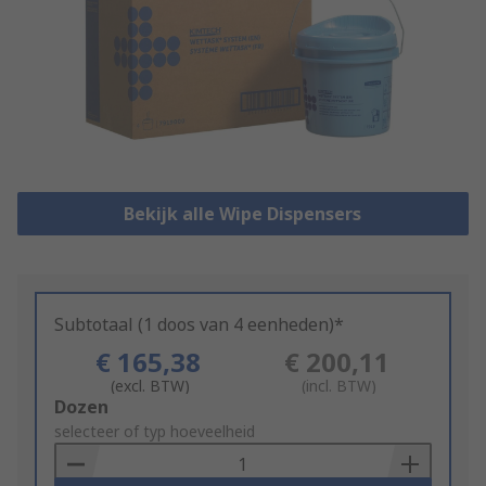
Bekijk alle Wipe Dispensers
Subtotaal (1 doos van 4 eenheden)*
€ 165,38
€ 200,11
(excl. BTW)
(incl. BTW)
Add
Dozen
to
selecteer of typ hoeveelheid
Basket