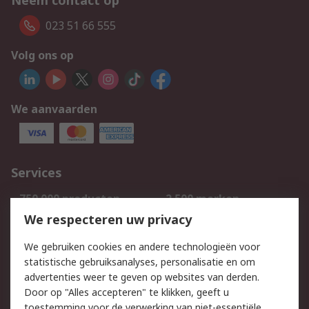
Neem contact op
023 51 66 555
Volg ons op
We aanvaarden
Services
750.000 producten
2.500 merken
Bestellen
Inkoopoplossingen
We respecteren uw privacy
Retouren
Technisch advies
We gebruiken cookies en andere technologieën voor
Track & Trace
statistische gebruiksanalyses, personalisatie en om
advertenties weer te geven op websites van derden.
Wettelijk
Door op "Alles accepteren" te klikken, geeft u
toestemming voor de verwerking van niet-essentiële