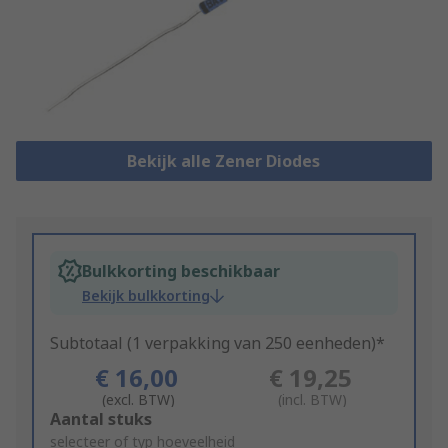
Bekijk alle Zener Diodes
Bulkkorting beschikbaar
Bekijk bulkkorting
Subtotaal (1 verpakking van 250 eenheden)*
€ 16,00
€ 19,25
(excl. BTW)
(incl. BTW)
Add
Aantal stuks
to
selecteer of typ hoeveelheid