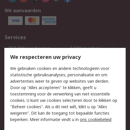
We aanvaarden
Services
750.000 producten
2.500 merken
Bestellen
Inkoopoplossingen
We respecteren uw privacy
Retouren
Technisch advies
We gebruiken cookies en andere technologieën voor
Track & Trace
statistische gebruiksanalyses, personalisatie en om
advertenties weer te geven op websites van derden.
Wettelijk
Door op "Alles accepteren" te klikken, geeft u
toestemming voor de verwerking van niet-essentiële
Cookiebeleid
Email veiligheid
cookies. U kunt uw cookies selecteren door te klikken op
Privacybeleid
Websitevoorwaarden
"Beheer cookies". Als u dit niet wilt, klikt u op "Alles
weigeren". Dit kan de toegang tot bepaalde functies
Algemene
beperken. Meer informatie vindt u in
ons cookiebeleid
verkoopvoorwaarden