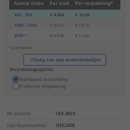
Aantal stuks
Per stuk
Per verpakking*
250 - 750
€ 0,064
€ 16,00
1000 - 2250
€ 0,055
€ 13,75
2500 +
€ 0,048
€ 12,00
*prijsindicatie
Voeg toe aan onderdelenlijst
Verpakkingsopties
Standaard verpakking
Productie verpakking
RS-stocknr.
:
184-4859
Fabrikantnummer
:
1N5245B