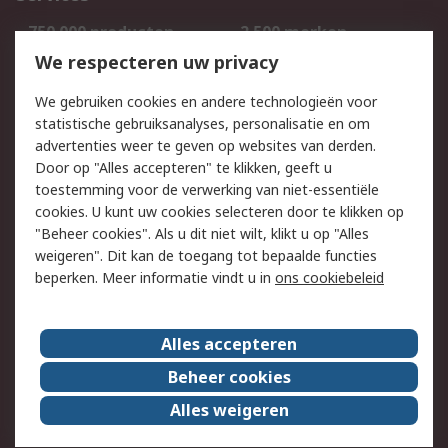
750.000 producten
2.500 merken
Bestellen
Inkoopoplossingen
We respecteren uw privacy
Retouren
Technisch advies
We gebruiken cookies en andere technologieën voor
Track & Trace
statistische gebruiksanalyses, personalisatie en om
advertenties weer te geven op websites van derden.
Wettelijk
Door op "Alles accepteren" te klikken, geeft u
toestemming voor de verwerking van niet-essentiële
Cookiebeleid
Email veiligheid
cookies. U kunt uw cookies selecteren door te klikken op
Privacybeleid
Websitevoorwaarden
"Beheer cookies". Als u dit niet wilt, klikt u op "Alles
weigeren". Dit kan de toegang tot bepaalde functies
Algemene
beperken. Meer informatie vindt u in
ons cookiebeleid
verkoopvoorwaarden
Over RS
Alles accepteren
RS Group
Over ons
Beheer cookies
RS wereldwijd
Werken bij RS
Alles weigeren
ESG