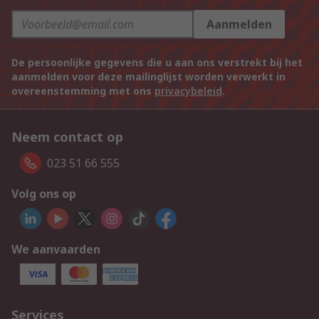
Aanmelden
De persoonlijke gegevens die u aan ons verstrekt bij het
aanmelden voor deze mailinglijst worden verwerkt in
overeenstemming met ons
privacybeleid
.
Neem contact op
023 51 66 555
Volg ons op
We aanvaarden
Services