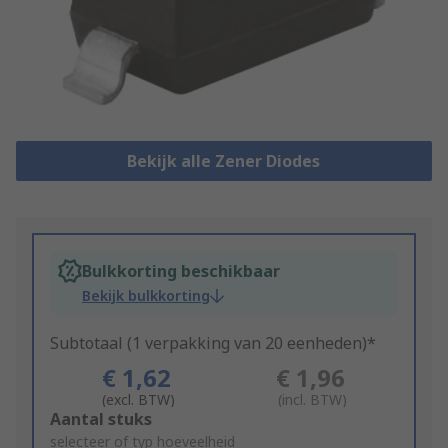
Bekijk alle Zener Diodes
Bulkkorting beschikbaar
Bekijk bulkkorting
Subtotaal (1 verpakking van 20 eenheden)*
€ 1,62
€ 1,96
(excl. BTW)
(incl. BTW)
Add
Aantal stuks
to
selecteer of typ hoeveelheid