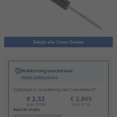
Bekijk alle Zener Diodes
Bulkkorting beschikbaar
Bekijk bulkkorting
Subtotaal (1 verpakking van 5 eenheden)*
€ 2,32
€ 2,805
(excl. BTW)
(incl. BTW)
Add
Aantal stuks
to
selecteer of typ hoeveelheid