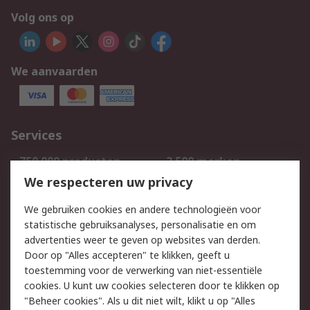
Volg ons op
We aanvaarden
Services
750.000 producten
2.500 merken
Bestellen
Inkoopoplossingen
We respecteren uw privacy
Retouren
Technisch advies
We gebruiken cookies en andere technologieën voor
Track & Trace
statistische gebruiksanalyses, personalisatie en om
advertenties weer te geven op websites van derden.
Wettelijk
Door op "Alles accepteren" te klikken, geeft u
toestemming voor de verwerking van niet-essentiële
Cookiebeleid
Email veiligheid
cookies. U kunt uw cookies selecteren door te klikken op
Privacybeleid
Websitevoorwaarden
"Beheer cookies". Als u dit niet wilt, klikt u op "Alles