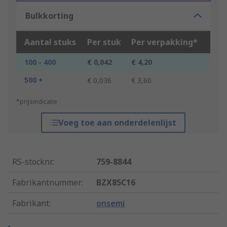
Bulkkorting
Aantal stuks
Per stuk
Per verpakking*
100 - 400
€ 0,042
€ 4,20
500 +
€ 0,036
€ 3,60
*prijsindicatie
Voeg toe aan onderdelenlijst
RS-stocknr.
:
759-8844
Fabrikantnummer
:
BZX85C16
Fabrikant
:
onsemi