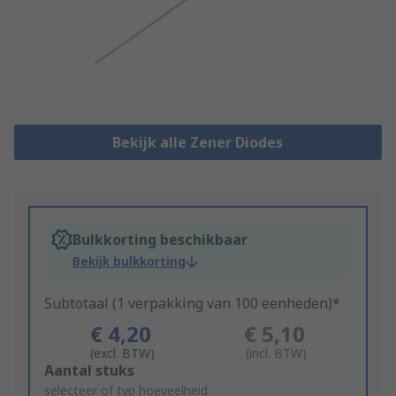
Bekijk alle Zener Diodes
Bulkkorting beschikbaar
Bekijk bulkkorting
Subtotaal (1 verpakking van 100 eenheden)*
€ 4,20
€ 5,10
(excl. BTW)
(incl. BTW)
Add
Aantal stuks
to
selecteer of typ hoeveelheid