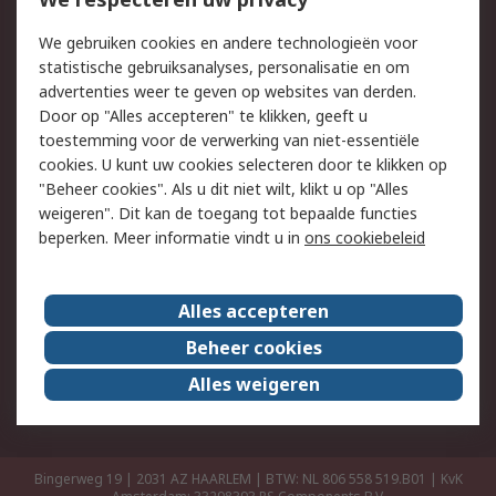
Retouren
Technisch advies
We gebruiken cookies en andere technologieën voor
Track & Trace
statistische gebruiksanalyses, personalisatie en om
advertenties weer te geven op websites van derden.
Wettelijk
Door op "Alles accepteren" te klikken, geeft u
toestemming voor de verwerking van niet-essentiële
Cookiebeleid
Email veiligheid
cookies. U kunt uw cookies selecteren door te klikken op
Privacybeleid
Websitevoorwaarden
"Beheer cookies". Als u dit niet wilt, klikt u op "Alles
weigeren". Dit kan de toegang tot bepaalde functies
Algemene
beperken. Meer informatie vindt u in
ons cookiebeleid
verkoopvoorwaarden
Over RS
Alles accepteren
RS Group
Over ons
Beheer cookies
RS wereldwijd
Werken bij RS
Alles weigeren
ESG
Bingerweg 19 | 2031 AZ HAARLEM | BTW: NL 806 558 519.B01 | KvK