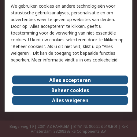
Retouren
Technisch advies
We gebruiken cookies en andere technologieën voor
Track & Trace
statistische gebruiksanalyses, personalisatie en om
advertenties weer te geven op websites van derden.
Wettelijk
Door op "Alles accepteren" te klikken, geeft u
toestemming voor de verwerking van niet-essentiële
Cookiebeleid
Email veiligheid
cookies. U kunt uw cookies selecteren door te klikken op
Privacybeleid
Websitevoorwaarden
"Beheer cookies". Als u dit niet wilt, klikt u op "Alles
weigeren". Dit kan de toegang tot bepaalde functies
Algemene
beperken. Meer informatie vindt u in
ons cookiebeleid
verkoopvoorwaarden
Over RS
Alles accepteren
RS Group
Over ons
Beheer cookies
RS wereldwijd
Werken bij RS
Alles weigeren
ESG
Bingerweg 19 | 2031 AZ HAARLEM | BTW: NL 806 558 519.B01 | KvK
Amsterdam: 33298393
RS Components B.V.