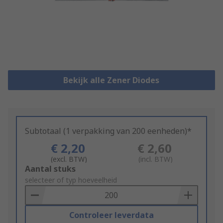
Bekijk alle Zener Diodes
Subtotaal (1 verpakking van 200 eenheden)*
€ 2,20
€ 2,60
(excl. BTW)
(incl. BTW)
Add
Aantal stuks
to
selecteer of typ hoeveelheid
Basket
Controleer leverdata